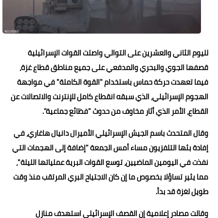
حوادث وقضايا
خدمات
لليوم الثاني والعشرين على التوالي واصلت القوات الإسرائيلية
الصحه والجمال
قصفها الجوي والبحري والمدفعي على جميع مناطق قطاع غزة،
فن المطبخ
فيما تعهدت حركة حماس باستخدام "القوة الكاملة" في مواجهة
مقالات
الهجوم الإسرائيلي، الذي سبقه انقطاع كامل للإنترنت والاتصالات عن
القطاع، الأمر الذي أثار مخاوف من حدوث "فظائع جماعية".
وقال المتحدث باسم الجيش الإسرائيلي الأميرال دانيال هاغاري، في
إفادة بثها التلفزيون مساء أمس الجمعة "إضافة إلى الهجمات التي
نفذت في اليومين الماضيين، توسع القوات البرية عملياتها الليلة"،
مما يثير تساؤلا بخصوص ما إن كان الاجتياح البري المرتقب منذ وقت
طويل لغزة قد بدأ.
وقالت مصادر إعلامية إن القصف الإسرائيلي استهدف منازل