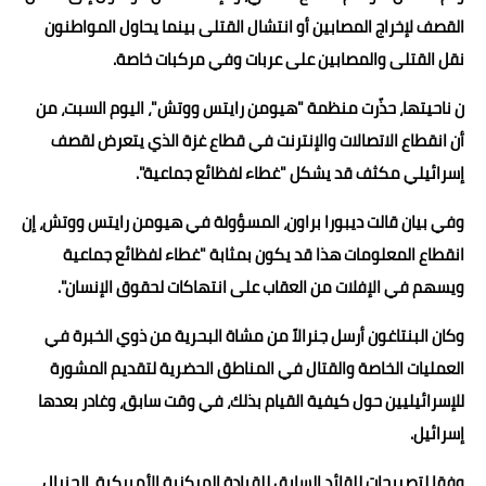
القصف لإخراج المصابين أو انتشال القتلى بينما يحاول المواطنون
نقل القتلى والمصابين على عربات وفي مركبات خاصة.
ن ناحيتها، حذّرت منظمة "هيومن رايتس ووتش"، اليوم السبت، من
أن انقطاع الاتصالات والإنترنت في قطاع غزة الذي يتعرض لقصف
إسرائيلي مكثف قد يشكل "غطاء لفظائع جماعية".
وفي بيان قالت ديبورا براون، المسؤولة في هيومن رايتس ووتش، إن
انقطاع المعلومات هذا قد يكون بمثابة "غطاء لفظائع جماعية
ويسهم في الإفلات من العقاب على انتهاكات لحقوق الإنسان".
وكان البنتاغون أرسل جنرالاً من مشاة البحرية من ذوي الخبرة في
العمليات الخاصة والقتال في المناطق الحضرية لتقديم المشورة
للإسرائيليين حول كيفية القيام بذلك، في وقت سابق، وغادر بعدها
إسرائيل.
وفقا لتصريحات للقائد السابق للقيادة المركزية الأميركية، الجنرال