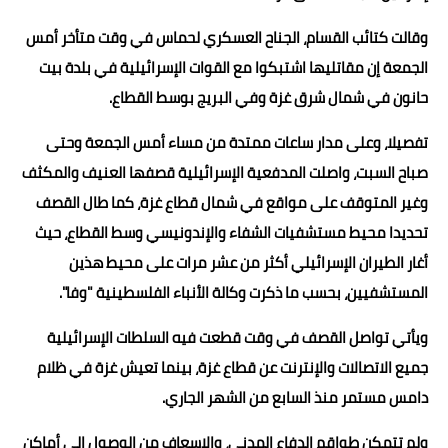
وقالت كتائب القسام، الجناح العسكري لحماس في وقت متأخر أمس
الجمعة إن مقاتليها اشتبكوا مع القوات الإسرائيلية في بلدة بيت
حانون في شمال شرق غزة وفي البريج بوسط القطاع.
تفصيلا، وعلى مدار ساعات ممتدة من مساء أمس الجمعة وحتى
صباح السبت، واصلت المدفعية الإسرائيلية قصفها العنيف والمكثف
وغير المتوقف على مواقع في شمال قطاع غزة، كما طال القصف
تحديدا محيط مستشفيات الشفاء والإندونيسي وسط القطاع، حيث
أغار الطيران الإسرائيلي أكثر من عشر مرات على محيط هذين
المستشفيين، بحسب ما ذكرت وكالة الأنباء الفلسطينية "وفا".
ويأتي تواصل القصف في وقت قطعت فيه السلطات الإسرائيلية
جميع الاتصالات والإنترنت عن قطاع غزة، بينما تعيش غزة في ظلام
دامس مستمر منذ السابع من الشهر الجاري.
ولم تتمكن طواقم الدفاع المدني، والإسعاف من الوصول إلى أماكن