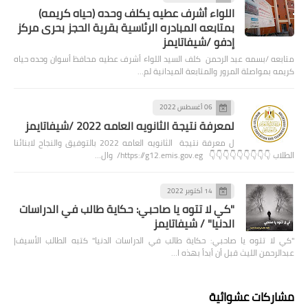
اللواء أشرف عطيه يكلف وحده (حياه كريمه)
بمتابعه المبادره الرئاسية بقرية الحجز بحرى مركز
إدفو /شيفاتايمز
متابعه /بسمه عبد الرحمن كلف السيد اللواء أشرف عطيه محافظ أسوان وحده حياه
كريمه بمواصلة المرور والمتابعة الميدانية لم…
06 أغسطس 2022
لمعرفة نتيجة الثانويه العامه 2022 /شيفاتايمز
ل معرفة نتيجة الثانويه العامه 2022 بالتوفيق والنجاح لابنائنا
الطلاب 👇👇👇👇👇👇👇👇👇 https://g12.emis.gov.eg/ وال…
14 أكتوبر 2022
"كي لا تتوه يا صاحبي: حكاية طالب في الدراسات
الدنيا" / شيفاتايمز
"كي لا تتوه يا صاحبي: حكاية طالب في الدراسات الدنيا" كتبه الطالب الأسيف|
عبدالرحمن الليث قبل أن أبدأ بهذه ا…
مشاركات عشوائية