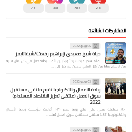
200
200
200
200
المشاركات الشائعة
06 يونيو 2022
حياة شيخ صعيدى (إبراهيم رفعت)/شيفاتايمز
بقلم :سحر عبدالسيد أبوبكر إن الله سبحانه جعل في كل زمان فترة
من الرسل، بقايا من أهل العلم، يدعون من ضل إلى …
02 يونيو 2022
ريادة الاعمال والتكنولجيا تقيم ملتقى مستقبل
سوق العمل (ملتقى تعزيز الاقتصاد المستدام)
2022
✍️ سهيلة محي على نهج رؤية مصر ٢٠٣٠ أقامت مؤسسة ريادة الأعمال
والتكنولوجيا (LBT) ملتقى مستقبل سوق العمل (ملت…
05 يوليو 2022