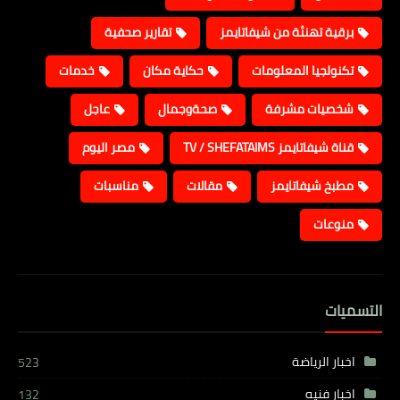
برقية تهنئة من شيفاتايمز
تقارير صحفية
تكنولجيا المعلومات
حكاية مكان
خدمات
شخصيات مشرفة
صحةوجمال
عاجل
قناة شيفاتايمز TV / SHEFATAIMS
مصر اليوم
مطبخ شيفاتايمز
مقالات
مناسبات
منوعات
التسميات
اخبار الرياضة
523
اخبار فنيه
132