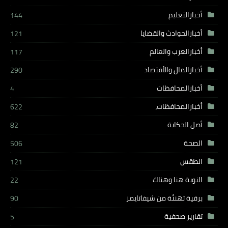
أخبارالتعليم
144
أخبارالحوادث والقضايا
121
أخبارالعرب والعالم
117
أخبارالمال والأقتصاد
290
أخبارالمحافظات
4
أخبارالمحافظات،
622
أصل الحكاية
82
الصحة
506
الطقس
121
النوبة هنا وهناك
22
برقية تهنئة من شيفاتايمز
90
تقارير صحفية
5