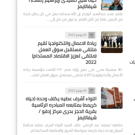
حياة شيخ صعيدى (إبراهيم رفعت)/
شيفاتايمز
بقلم :سحر عبدالسيد أبوبكر إن الله سبحانه جعل في كل زمان فترة
من الرسل، بقايا من أهل العلم، يدعون من ضل إلى …
02 يونيو 2022
ريادة الاعمال والتكنولجيا تقيم
ملتقى مستقبل سوق العمل
(ملتقى تعزيز الاقتصاد المستدام)
2022
ات
✍️ سهيلة محي على نهج رؤية مصر ٢٠٣٠ أقامت مؤسسة ريادة
الأعمال والتكنولوجيا (LBT) ملتقى مستقبل سوق العمل (ملت…
05 يوليو 2022
اللواء أشرف عطيه يكلف وحده (حياه
كريمه) بمتابعه المبادره الرئاسية
بقرية الحجز بحرى مركز إدفو /
شيفاتايمز
متابعه /بسمه عبد الرحمن كلف السيد اللواء أشرف عطيه محافظ
أسوان وحده حياه كريمه بمواصلة المرور والمتابعة الميدانية لم…