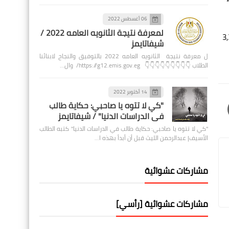
06 أغسطس 2022
لمعرفة نتيجة الثانويه العامه 2022 /
 من مواقع متعدّدة في أنحاء غزة عند الساعة 06,30 صباحاً (3,30
شيفاتايمز
ل معرفة نتيجة الثانويه العامه 2022 بالتوفيق والنجاح لابنائنا
الطلاب 👇👇👇👇👇👇👇👇👇 https://g12.emis.gov.eg/ وال…
14 أكتوبر 2022
"كي لا تتوه يا صاحبي: حكاية طالب
في الدراسات الدنيا" / شيفاتايمز
"كي لا تتوه يا صاحبي: حكاية طالب في الدراسات الدنيا" كتبه الطالب
الأسيف| عبدالرحمن الليث قبل أن أبدأ بهذه ا…
مشاركات عشوائية
مشاركات عشوائية [رأسي]