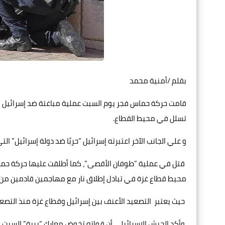
بقلم /أمنية محمد
قامت حركة حماس فجر يوم السبت عملية مباغتة ضد إسرائيل ب
تسلل في محيط القطاع.
و علي الجانب الآخر اعتبرته إسرائيل “حربًا ضد دولة إسرائيل” ال
قتل في عملية “طوفان الأقصى”، كما أطلقت عليها حركة حما
محيط قطاع غزة في تبادل إطلاق نار مع مهاجمين قادمين م
حيث يعتبر التصعيد الأعنف بين إسرائيل وقطاع غزة منذ التصعيد
وأكد الجيش الإسرائيلي أن قواته تخوض معارك “برية” السبت