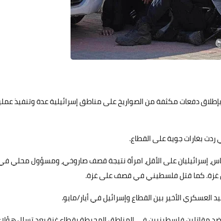
إطلاق دفعات مكثفة من الصواريخ على مناطق إسرائيلية عدة وتنفيذ عملي
تي ردت بغارات جوية على القطاع.
س، إسرائيليان على الأقل، امرأة نتيجة قصف صاروخي، ومسؤول محلي في
ن غزة. كما قتل فلسطيني في قصف على غزة.
 العسكري الأخير بين القطاع وإسرائيل في أيار/مايو.
 ضد مقاتلين فلسطينيين في المناطق المحيطة بقطاع غزة بعد تسلل هؤلاء