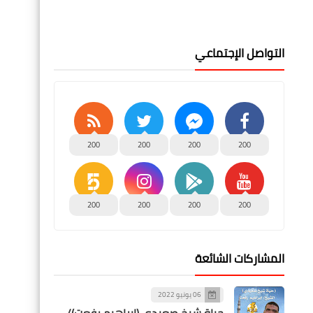
التواصل الإجتماعي
200
200
200
200
200
200
200
200
المشاركات الشائعة
06 يونيو 2022