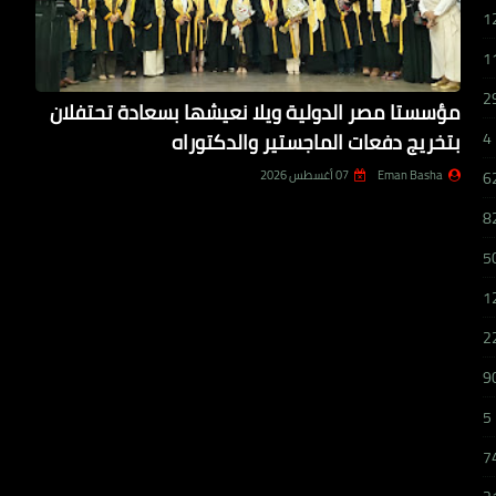
1
1
2
مؤسستا مصر الدولية ويلا نعيشها بسعادة تحتفلان
بتخريج دفعات الماجستير والدكتوراه
4
Eman Basha
07 أغسطس 2026
6
8
5
1
2
9
5
7