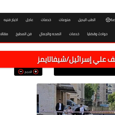
اصة
الطب البديل
منوعات
خدمات
عاجل
اخبار فنيه
حوادث وقضايا
خدمات
الصحه والجمال
فن المطبخ
مقالا
 علي إسرائيل/شيفاتايمز
الحجم