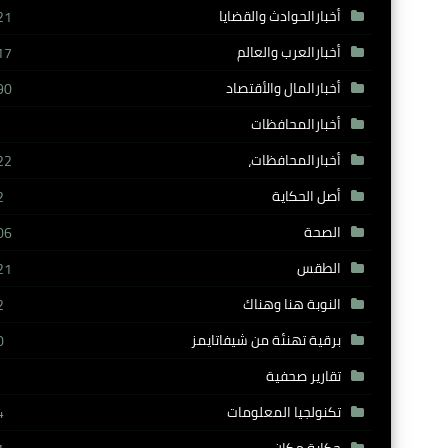
أخبارالحوادث والقضايا
21
أخبارالعرب والعالم
17
أخبارالمال والأقتصاد
90
أخبارالمحافظات
أخبارالمحافظات،
22
أصل الحكاية
2
الصحة
06
الطقس
21
النوبة هنا وهناك
2
برقية تهنئة من شيفاتايمز
0
تقارير صحفية
تكنولجيا المعلومات
4