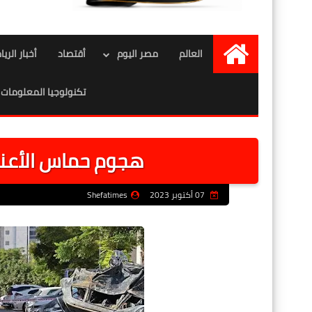
العالم
مصر اليوم
أقتصاد
أخبار الري
الرئيسية
تكنولوجيا المعلومات
هجوم حماس الأعنف
07 أكتوبر 2023
Shefatimes