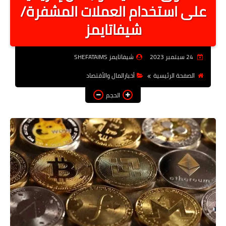
على استخدام العملات المشفرة/
أخبار الرياصة
شيفاتايمز
الطب البديل
منوعات
24 سبتمبر 2023
شيفاتايمز SHEFATAIMS
خدمات
الصفحة الرئيسية
أخبارالمال والأقتصاد
عاجل
الحجم
اخبار فنيه
التعليم
الصحه
الطقس
معلومه قانونيه
تكنولوجيا المعلومات