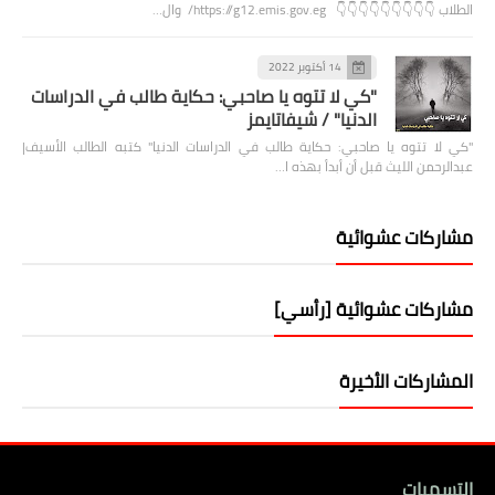
الطلاب 👇👇👇👇👇👇👇👇👇 https://g12.emis.gov.eg/ وال…
14 أكتوبر 2022
"كي لا تتوه يا صاحبي: حكاية طالب في الدراسات
الدنيا" / شيفاتايمز
"كي لا تتوه يا صاحبي: حكاية طالب في الدراسات الدنيا" كتبه الطالب الأسيف|
عبدالرحمن الليث قبل أن أبدأ بهذه ا…
مشاركات عشوائية
مشاركات عشوائية [رأسي]
المشاركات الأخيرة
التسميات