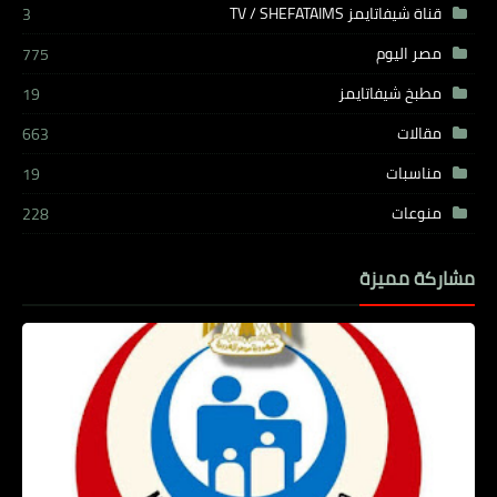
قناة شيفاتايمز TV / SHEFATAIMS
3
مصر اليوم
775
مطبخ شيفاتايمز
19
مقالات
663
مناسبات
19
منوعات
228
مشاركة مميزة