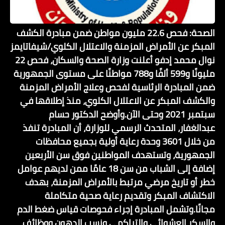
الصحة: فحص 22.6 مليون مواطن ضمن مبادرة الكشف
المبكر عن الأمراض المزمنة والاعتلال الكلوي/شيفاتايمز
نوال محمد إدفو أعلنت وزارة الصحة والسكان، فحص 22
مليونًا و599 ألفًا و788 مواطنًا على مستوى الجمهورية
ضمن المبادرة الرئاسية لفحص وعلاج الأمراض المزمنة
والكشف المبكر عن الاعتلال الكلوي، منذ إطلاقها في
سبتمبر 2021 وحتى الآن.وأوضح الدكتور حسام
عبدالغفار، المتحدث الرسمي للوزارة، أن المبادرة تنفذ
من خلال 3601 وحدة رعاية أولية بجميع محافظات
الجمهورية، وتستهدف المواطنين فوق سن الأربعين
إضافة إلى الشباب من سن 18 عامًا ممن لديهم عوامل
خطر أو تاريخ مرضي مرتبط بالأمراض المزمنة، بهدف
الاكتشاف المبكر وتقديم رعاية صحية متكاملة
مجانًا.وتشمل المبادرة إجراء فحوصات قياس ضغط الدم
والسكر العشوائي والتراكمي ونسب الدهون ووظائف