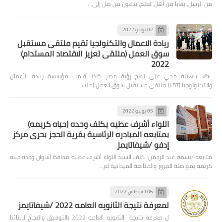
من الرسل، بقايا من أهل العلم، يدعون من ضل إلى …
02 يونيو 2022
ريادة الاعمال والتكنولجيا تقيم ملتقى مستقبل
سوق العمل (ملتقى تعزيز الاقتصاد المستدام)
2022
✍️ سهيلة محي على نهج رؤية مصر ٢٠٣٠ أقامت مؤسسة ريادة الأعمال
والتكنولوجيا (LBT) ملتقى مستقبل سوق العمل (ملت…
05 يوليو 2022
اللواء أشرف عطيه يكلف وحده (حياه كريمه)
بمتابعه المبادره الرئاسية بقرية الحجز بحرى مركز
إدفو /شيفاتايمز
متابعه /بسمه عبد الرحمن كلف السيد اللواء أشرف عطيه محافظ أسوان وحده حياه
كريمه بمواصلة المرور والمتابعة الميدانية لم…
06 أغسطس 2022
لمعرفة نتيجة الثانويه العامه 2022 /شيفاتايمز
ل معرفة نتيجة الثانويه العامه 2022 بالتوفيق والنجاح لابنائنا