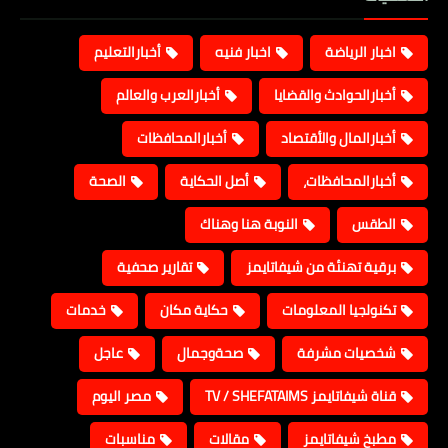
اخبار الرياضة
اخبار فنيه
أخبارالتعليم
أخبارالحوادث والقضايا
أخبارالعرب والعالم
أخبارالمال والأقتصاد
أخبارالمحافظات
أخبارالمحافظات،
أصل الحكاية
الصحة
الطقس
النوبة هنا وهناك
برقية تهنئة من شيفاتايمز
تقارير صحفية
تكنولجيا المعلومات
حكاية مكان
خدمات
شخصيات مشرفة
صحةوجمال
عاجل
قناة شيفاتايمز TV / SHEFATAIMS
مصر اليوم
مطبخ شيفاتايمز
مقالات
مناسبات