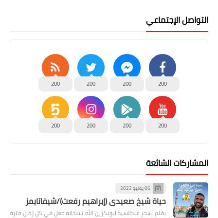
التواصل الإجتماعي
200
200
200
200
200
200
200
200
المشاركات الشائعة
06 يونيو 2022
حياة شيخ صعيدى (إبراهيم رفعت)/شيفاتايمز
بقلم :سحر عبدالسيد أبوبكر إن الله سبحانه جعل في كل زمان فترة