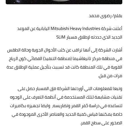
حوادث وقضايا
بقلم/ رضوى محمد
خدمات
أعلنت شركة Mitsubishi Heavy Industries اليابانية عن الموعد
الصحه والجمال
الجديد الذي حددته لإطلاق مسبار SLIM
فن المطبخ
أشارت الشركة إلى أنها تراقب عن كثب الأحوال الجوية وحالة الطقس
مقالات
في منطقة مركز تانيغاشيما (منطقة التنفيذ) الفضائي كون الرياح
القوية في تلك المنطقة كانت قد تسببت بتأجيل عملية الإطلاق عدة
مرات من قبل.
وتبعا للمعلومات التي أوردتها الشركة فإن المسبار حصل على
تقنيات مشابهة لتلك المستخدمة في أنظمة التعرف على الوجوه
لتساعده في دراسة حُفر القمر وتضاريسه، وايضا تجهيزه بكاميرات
خاصة يمكنها قياس كمية الحديد والعناصر الأخرى الموجودة في
الصخور على سطح القمر.