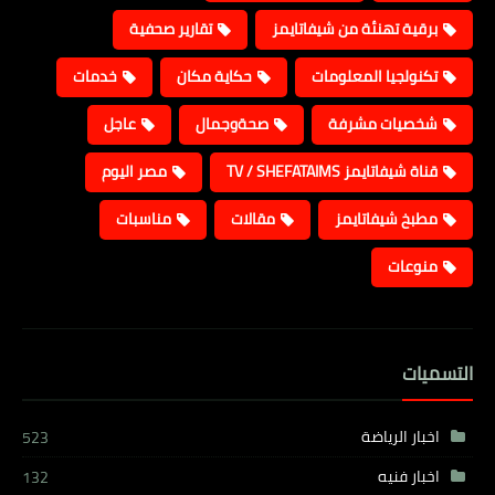
برقية تهنئة من شيفاتايمز
تقارير صحفية
تكنولجيا المعلومات
حكاية مكان
خدمات
شخصيات مشرفة
صحةوجمال
عاجل
قناة شيفاتايمز TV / SHEFATAIMS
مصر اليوم
مطبخ شيفاتايمز
مقالات
مناسبات
منوعات
التسميات
اخبار الرياضة
523
اخبار فنيه
132