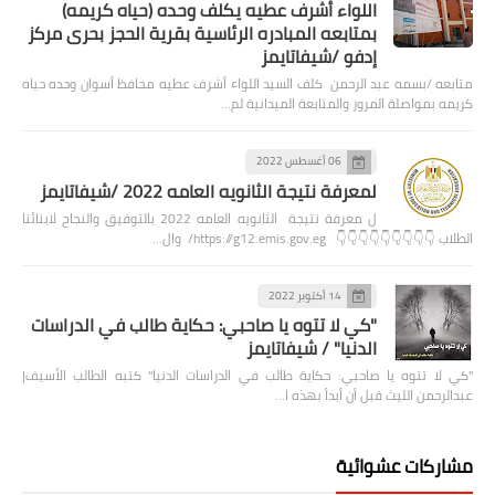
اللواء أشرف عطيه يكلف وحده (حياه كريمه)
بمتابعه المبادره الرئاسية بقرية الحجز بحرى مركز
إدفو /شيفاتايمز
متابعه /بسمه عبد الرحمن كلف السيد اللواء أشرف عطيه محافظ أسوان وحده حياه
كريمه بمواصلة المرور والمتابعة الميدانية لم…
06 أغسطس 2022
لمعرفة نتيجة الثانويه العامه 2022 /شيفاتايمز
ل معرفة نتيجة الثانويه العامه 2022 بالتوفيق والنجاح لابنائنا
الطلاب 👇👇👇👇👇👇👇👇👇 https://g12.emis.gov.eg/ وال…
14 أكتوبر 2022
"كي لا تتوه يا صاحبي: حكاية طالب في الدراسات
الدنيا" / شيفاتايمز
"كي لا تتوه يا صاحبي: حكاية طالب في الدراسات الدنيا" كتبه الطالب الأسيف|
عبدالرحمن الليث قبل أن أبدأ بهذه ا…
مشاركات عشوائية