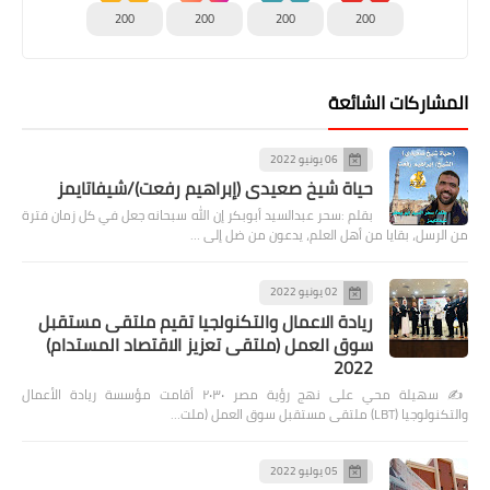
200
200
200
200
المشاركات الشائعة
06 يونيو 2022
حياة شيخ صعيدى (إبراهيم رفعت)/شيفاتايمز
بقلم :سحر عبدالسيد أبوبكر إن الله سبحانه جعل في كل زمان فترة
من الرسل، بقايا من أهل العلم، يدعون من ضل إلى …
02 يونيو 2022
ريادة الاعمال والتكنولجيا تقيم ملتقى مستقبل
سوق العمل (ملتقى تعزيز الاقتصاد المستدام)
2022
✍️ سهيلة محي على نهج رؤية مصر ٢٠٣٠ أقامت مؤسسة ريادة الأعمال
والتكنولوجيا (LBT) ملتقى مستقبل سوق العمل (ملت…
05 يوليو 2022