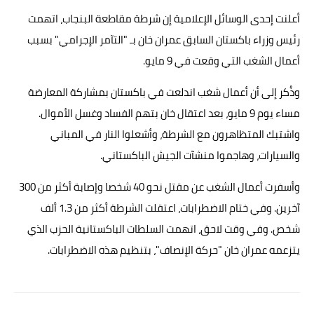
أعلنت إحدى الوسائل الإعلامية إن شرطة مقاطعة البنجاب، اتهمت
حوادث وقضايا
رئيس وزراء باكستان السابق عمران خان بـ "التآمر الإجرامي" بسبب
خدمات
أعمال الشغب التي وقعت في 9 مايو.
الصحه والجمال
وذُكر إلى أن أعمال شغب اندلعت في باكستان بمشاركة المعارضة
فن المطبخ
مساء يوم 9 مايو، بعد اعتقال خان بتهم الفساد وغسل الأموال.
واشتبك المتظاهرون مع الشرطة، وأشعلوا النار في المباني
مقالات
والسيارات، وهاجموا منشآت الجيش الباكستاني.
وأسفرت أعمال الشغب عن مقتل نحو 40 شخصا وإصابة أكثر من 300
آخرين. وفي ختام الاضطرابات، اعتقلت الشرطة أكثر من 1.3 ألف
شخص. وفي وقت لاحق، اتهمت السلطات الباكستانية الحزب الذي
يتزعمه عمران خان "حركة الإنصاف"، بتنظيم هذه الاضطرابات.