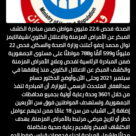
الصحة: فحص 22.6 مليون مواطن ضمن مبادرة الكشف
المبكر عن الأمراض المزمنة والاعتلال الكلوي/شيفاتايمز
نوال محمد إدفو أعلنت وزارة الصحة والسكان، فحص 22
مليونًا و599 ألفًا و788 مواطنًا على مستوى الجمهورية
ضمن المبادرة الرئاسية لفحص وعلاج الأمراض المزمنة
والكشف المبكر عن الاعتلال الكلوي، منذ إطلاقها في
سبتمبر 2021 وحتى الآن.وأوضح الدكتور حسام
عبدالغفار، المتحدث الرسمي للوزارة، أن المبادرة تنفذ
من خلال 3601 وحدة رعاية أولية بجميع محافظات
الجمهورية، وتستهدف المواطنين فوق سن الأربعين
إضافة إلى الشباب من سن 18 عامًا ممن لديهم عوامل
خطر أو تاريخ مرضي مرتبط بالأمراض المزمنة، بهدف
الاكتشاف المبكر وتقديم رعاية صحية متكاملة
مجانًا.وتشمل المبادرة إجراء فحوصات قياس ضغط الدم