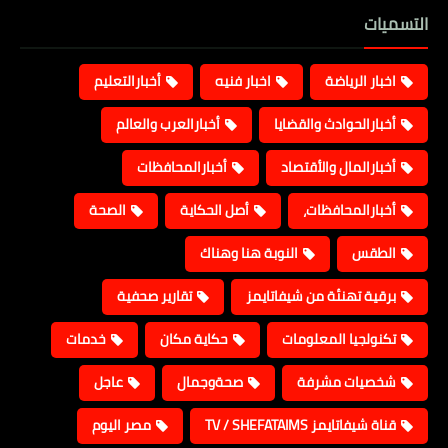
التسميات
اخبار الرياضة
اخبار فنيه
أخبارالتعليم
أخبارالحوادث والقضايا
أخبارالعرب والعالم
أخبارالمال والأقتصاد
أخبارالمحافظات
أخبارالمحافظات،
أصل الحكاية
الصحة
الطقس
النوبة هنا وهناك
برقية تهنئة من شيفاتايمز
تقارير صحفية
تكنولجيا المعلومات
حكاية مكان
خدمات
شخصيات مشرفة
صحةوجمال
عاجل
قناة شيفاتايمز TV / SHEFATAIMS
مصر اليوم