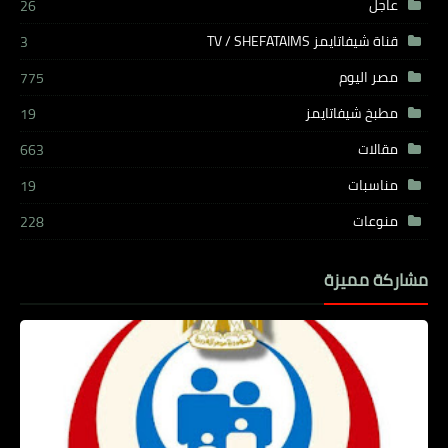
عاجل
26
قناة شيفاتايمز TV / SHEFATAIMS
3
مصر اليوم
775
مطبخ شيفاتايمز
19
مقالات
663
مناسبات
19
منوعات
228
مشاركة مميزة