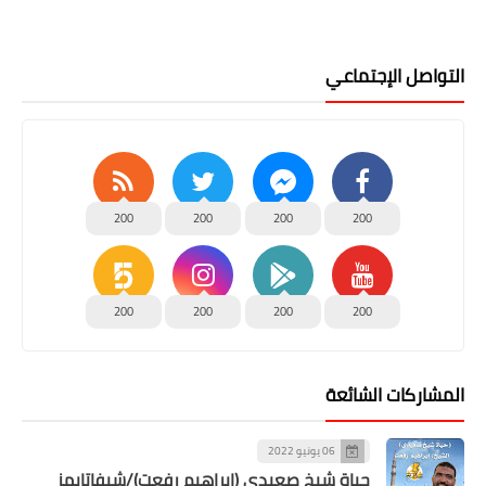
التواصل الإجتماعي
200
200
200
200
200
200
200
200
المشاركات الشائعة
06 يونيو 2022
حياة شيخ صعيدى (إبراهيم رفعت)/شيفاتايمز