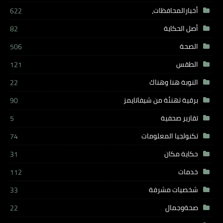
أخبارالمحافظات،
622
أصل الحكاية
82
الصحة
506
الطقس
121
النوبة هنا وهناك
22
برقية تهنئة من شيفاتايمز
90
تقارير صحفية
5
تكنولجيا المعلومات
74
حكاية مكان
31
خدمات
112
شخصيات مشرفة
33
صحةوجمال
22