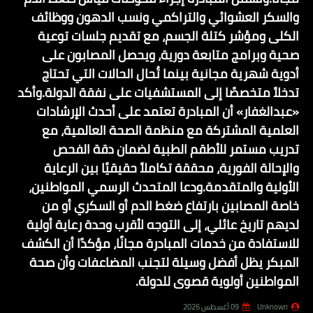
والسكر العشوائي والتراكمي ونسب الدهون ووظائف
الكلى ومؤشر كتلة الجسم، مع تقديم جلسات توعية
صحية وبرامج متابعة دورية، ويحصل المصابون على
أدوية شهرية مجانية بينما تُحال الحالات التي تحتاج
تدخلاً متخصصًا إلى المستشفيات على نفقة الدولة.وأكد
«عبدالغفار» أن المبادرة تعتمد على أحدث الإرشادات
العلمية المشتركة مع منظمة الصحة العالمية، مع
تدريب مستمر للأطقم الطبية لضمان دقة الفحص
والإحالة الفورية، محققة تكاملاً حقيقيًا بين الرعاية
الأولية والمتقدمة.ودعا المتحدث الرسمي المواطنين،
خاصة المصابين بارتفاع ضغط الدم أو السكري أو من
لديهم تاريخ عائلي، إلى التوجه لأقرب وحدة رعاية أولية
للاستفادة من خدمات المبادرة مجانًا، مؤكدًا أن الكشف
المبكر يظل أفضل وسيلة لتجنب المضاعفات وأن صحة
المواطنين أولوية قصوى للدولة.
Unknown
09 أغسطس 2026