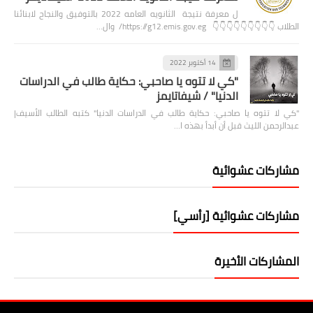
ل معرفة نتيجة الثانويه العامه 2022 بالتوفيق والنجاح لابنائنا
الطلاب 👇👇👇👇👇👇👇👇👇 https://g12.emis.gov.eg/ وال…
14 أكتوبر 2022
"كي لا تتوه يا صاحبي: حكاية طالب في الدراسات
الدنيا" / شيفاتايمز
"كي لا تتوه يا صاحبي: حكاية طالب في الدراسات الدنيا" كتبه الطالب الأسيف|
عبدالرحمن الليث قبل أن أبدأ بهذه ا…
مشاركات عشوائية
مشاركات عشوائية [رأسي]
المشاركات الأخيرة