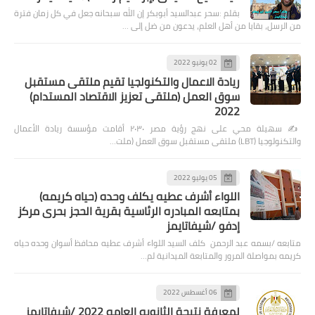
بقلم :سحر عبدالسيد أبوبكر إن الله سبحانه جعل في كل زمان فترة
من الرسل، بقايا من أهل العلم، يدعون من ضل إلى …
02 يونيو 2022
ريادة الاعمال والتكنولجيا تقيم ملتقى مستقبل
سوق العمل (ملتقى تعزيز الاقتصاد المستدام)
2022
✍️ سهيلة محي على نهج رؤية مصر ٢٠٣٠ أقامت مؤسسة ريادة الأعمال
والتكنولوجيا (LBT) ملتقى مستقبل سوق العمل (ملت…
05 يوليو 2022
اللواء أشرف عطيه يكلف وحده (حياه كريمه)
بمتابعه المبادره الرئاسية بقرية الحجز بحرى مركز
إدفو /شيفاتايمز
متابعه /بسمه عبد الرحمن كلف السيد اللواء أشرف عطيه محافظ أسوان وحده حياه
كريمه بمواصلة المرور والمتابعة الميدانية لم…
06 أغسطس 2022
لمعرفة نتيجة الثانويه العامه 2022 /شيفاتايمز