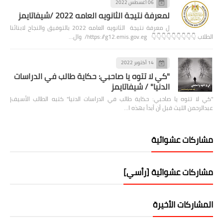
06 أغسطس 2022
لمعرفة نتيجة الثانويه العامه 2022 /شيفاتايمز
ل معرفة نتيجة الثانويه العامه 2022 بالتوفيق والنجاح لابنائنا
الطلاب 👇👇👇👇👇👇👇👇👇 https://g12.emis.gov.eg/ وال…
14 أكتوبر 2022
"كي لا تتوه يا صاحبي: حكاية طالب في الدراسات
الدنيا" / شيفاتايمز
"كي لا تتوه يا صاحبي: حكاية طالب في الدراسات الدنيا" كتبه الطالب الأسيف|
عبدالرحمن الليث قبل أن أبدأ بهذه ا…
مشاركات عشوائية
مشاركات عشوائية [رأسي]
المشاركات الأخيرة