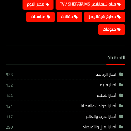
قناة شيفاتايمز TV / SHEFATAIMS
مصر اليوم
مطبخ شيفاتايمز
مقالات
مناسبات
منوعات
التسميات
اخبار الرياضة
523
اخبار فنيه
132
أخبارالتعليم
144
أخبارالحوادث والقضايا
121
أخبارالعرب والعالم
117
أخبارالمال والأقتصاد
290