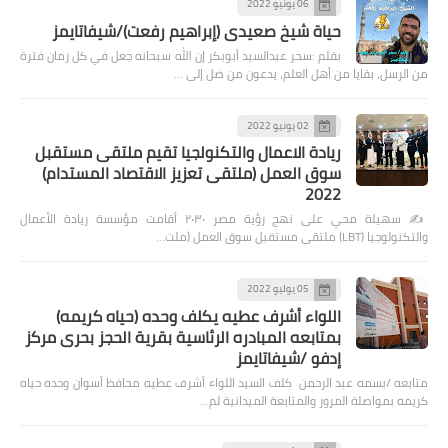
06 يونيو 2022
حياة شيخ صعيدى (إبراهيم رفعت)/شيفاتايمز
بقلم :سحر عبدالسيد أبوبكر إن الله سبحانه جعل في كل زمان فترة
من الرسل، بقايا من أهل العلم، يدعون من ضل إلى …
02 يونيو 2022
ريادة الاعمال والتكنولجيا تقيم ملتقى مستقبل
سوق العمل (ملتقى تعزيز الاقتصاد المستدام)
2022
✍️ سهيلة محي على نهج رؤية مصر ٢٠٣٠ أقامت مؤسسة ريادة الأعمال
والتكنولوجيا (LBT) ملتقى مستقبل سوق العمل (ملت…
05 يوليو 2022
اللواء أشرف عطيه يكلف وحده (حياه كريمه)
بمتابعه المبادره الرئاسية بقرية الحجز بحرى مركز
إدفو /شيفاتايمز
متابعه /بسمه عبد الرحمن كلف السيد اللواء أشرف عطيه محافظ أسوان وحده حياه
كريمه بمواصلة المرور والمتابعة الميدانية لم…