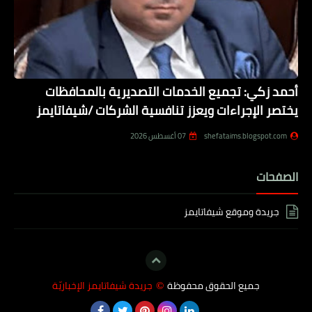
أحمد زكي: تجميع الخدمات التصديرية بالمحافظات
يختصر الإجراءات ويعزز تنافسية الشركات /شيفاتايمز
shefataims.blogspot.com
07 أغسطس 2026
الصفحات
جريدة وموقع شيفاتايمز
جميع الحقوق محفوظة
جريدة شيفاتايمز الإخباريّة
©