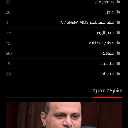
صحةوجمال
22
عاجل
26
قناة شيفاتايمز TV / SHEFATAIMS
3
مصر اليوم
775
مطبخ شيفاتايمز
19
مقالات
663
مناسبات
19
منوعات
228
مشاركة مميزة