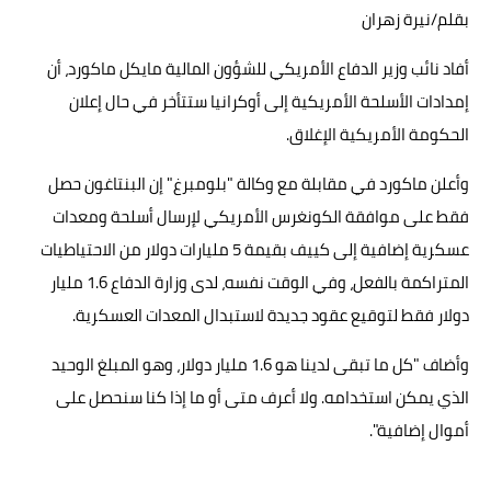
بقلم/نيرة زهران
حوادث وقضايا
أفاد نائب وزير الدفاع الأمريكي للشؤون المالية مايكل ماكورد، أن
خدمات
إمدادات الأسلحة الأمريكية إلى أوكرانيا ستتأخر في حال إعلان
الصحه والجمال
الحكومة الأمريكية الإغلاق.
فن المطبخ
وأعلن ماكورد في مقابلة مع وكالة "بلومبرغ" إن البنتاغون حصل
فقط على موافقة الكونغرس الأمريكي لإرسال أسلحة ومعدات
مقالات
عسكرية إضافية إلى كييف بقيمة 5 مليارات دولار من الاحتياطيات
المتراكمة بالفعل، وفي الوقت نفسه، لدى وزارة الدفاع 1.6 مليار
دولار فقط لتوقيع عقود جديدة لاستبدال المعدات العسكرية.
وأضاف "كل ما تبقى لدينا هو 1.6 مليار دولار، وهو المبلغ الوحيد
الذي يمكن استخدامه. ولا أعرف متى أو ما إذا كنا سنحصل على
أموال إضافية".