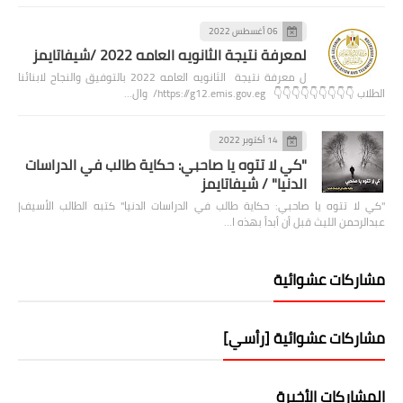
06 أغسطس 2022
لمعرفة نتيجة الثانويه العامه 2022 /شيفاتايمز
ل معرفة نتيجة الثانويه العامه 2022 بالتوفيق والنجاح لابنائنا
الطلاب 👇👇👇👇👇👇👇👇👇 https://g12.emis.gov.eg/ وال…
14 أكتوبر 2022
"كي لا تتوه يا صاحبي: حكاية طالب في الدراسات
الدنيا" / شيفاتايمز
"كي لا تتوه يا صاحبي: حكاية طالب في الدراسات الدنيا" كتبه الطالب الأسيف|
عبدالرحمن الليث قبل أن أبدأ بهذه ا…
مشاركات عشوائية
مشاركات عشوائية [رأسي]
المشاركات الأخيرة