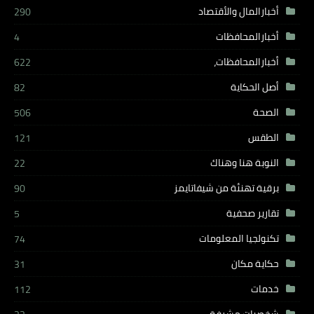
أخبارالمال والأقتصاد
290
أخبارالمحافظات
4
أخبارالمحافظات،
622
أصل الحكاية
82
الصحة
506
الطقس
121
النوبة هنا وهناك
22
برقية تهنئة من شيفاتايمز
90
تقارير صحفية
5
تكنولجيا المعلومات
74
حكاية مكان
31
خدمات
112
شخصيات مشرفة