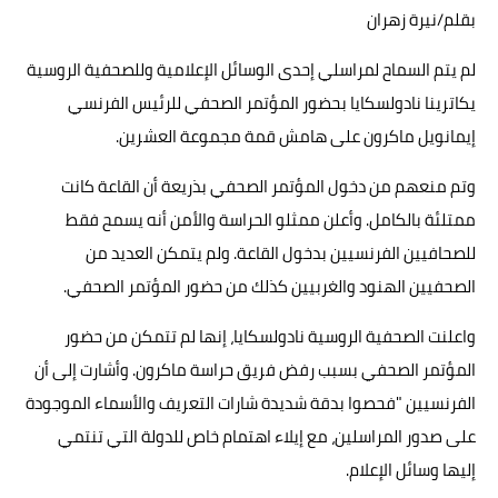
بقلم/نيرة زهران
حوادث وقضايا
لم يتم السماح لمراسلي إحدى الوسائل الإعلامية وللصحفية الروسية
خدمات
يكاترينا نادولسكايا بحضور المؤتمر الصحفي للرئيس الفرنسي
الصحه والجمال
إيمانويل ماكرون على هامش قمة مجموعة العشرين.
فن المطبخ
وتم منعهم من دخول المؤتمر الصحفي بذريعة أن القاعة كانت
ممتلئة بالكامل. وأعلن ممثلو الحراسة والأمن أنه يسمح فقط
مقالات
للصحافيين الفرنسيين بدخول القاعة. ولم يتمكن العديد من
الصحفيين الهنود والغربيين كذلك من حضور المؤتمر الصحفي.
واعلنت الصحفية الروسية نادولسكايا، إنها لم تتمكن من حضور
المؤتمر الصحفي بسبب رفض فريق حراسة ماكرون. وأشارت إلى أن
الفرنسيين "فحصوا بدقة شديدة شارات التعريف والأسماء الموجودة
على صدور المراسلين، مع إيلاء اهتمام خاص للدولة التي تنتمي
إليها وسائل الإعلام.