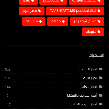
شخصيات مشرفة
صحةوجمال
عاجل
قناة شيفاتايمز TV / SHEFATAIMS
مصر اليوم
مطبخ شيفاتايمز
مقالات
مناسبات
منوعات
التسميات
اخبار الرياضة
523
اخبار فنيه
132
أخبارالتعليم
144
أخبارالحوادث والقضايا
121
أخبارالعرب والعالم
117