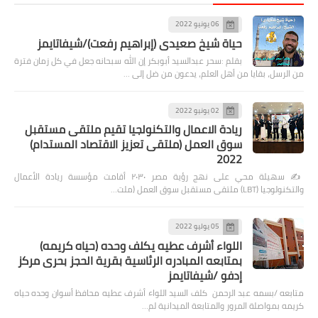
06 يونيو 2022
حياة شيخ صعيدى (إبراهيم رفعت)/شيفاتايمز
بقلم :سحر عبدالسيد أبوبكر إن الله سبحانه جعل في كل زمان فترة
من الرسل، بقايا من أهل العلم، يدعون من ضل إلى …
02 يونيو 2022
ريادة الاعمال والتكنولجيا تقيم ملتقى مستقبل
سوق العمل (ملتقى تعزيز الاقتصاد المستدام)
2022
✍️ سهيلة محي على نهج رؤية مصر ٢٠٣٠ أقامت مؤسسة ريادة الأعمال
والتكنولوجيا (LBT) ملتقى مستقبل سوق العمل (ملت…
05 يوليو 2022
اللواء أشرف عطيه يكلف وحده (حياه كريمه)
بمتابعه المبادره الرئاسية بقرية الحجز بحرى مركز
إدفو /شيفاتايمز
متابعه /بسمه عبد الرحمن كلف السيد اللواء أشرف عطيه محافظ أسوان وحده حياه
كريمه بمواصلة المرور والمتابعة الميدانية لم…