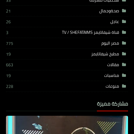
33
صحةوجمال
21
عاجل
26
قناة شيفاتايمز TV / SHEFATAIMS
3
مصر اليوم
775
مطبخ شيفاتايمز
19
مقالات
663
مناسبات
19
منوعات
228
مشاركة مميزة