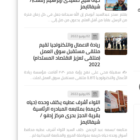
حياة شيخ صعيدى (إبراهيم رفعت)/
شيفاتايمز
ة
بقلم :سحر عبدالسيد أبوبكر إن الله سبحانه جعل في كل زمان فترة
من الرسل، بقايا من أهل العلم، يدعون من ضل إلى …
02 يونيو 2022
ريادة الاعمال والتكنولجيا تقيم
ملتقى مستقبل سوق العمل
(ملتقى تعزيز الاقتصاد المستدام)
2022
✍️ سهيلة محي على نهج رؤية مصر ٢٠٣٠ أقامت مؤسسة ريادة
الأعمال والتكنولوجيا (LBT) ملتقى مستقبل سوق العمل (ملت…
05 يوليو 2022
اللواء أشرف عطيه يكلف وحده (حياه
كريمه) بمتابعه المبادره الرئاسية
بقرية الحجز بحرى مركز إدفو /
شيفاتايمز
متابعه /بسمه عبد الرحمن كلف السيد اللواء أشرف عطيه محافظ
أسوان وحده حياه كريمه بمواصلة المرور والمتابعة الميدانية لم…