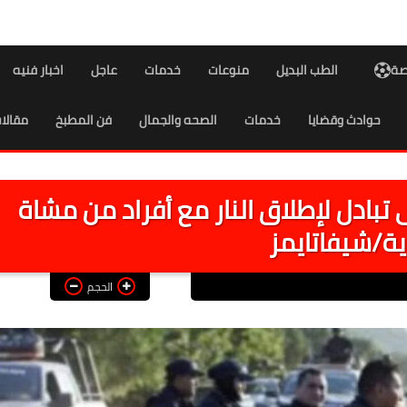
اصة
الطب البديل
منوعات
خدمات
عاجل
اخبار فنيه
حوادث وقضايا
خدمات
الصحه والجمال
فن المطبخ
مقالا
 أشخاص فى تبادل لإطلاق النار مع أفراد من مشاة
ية/شيفاتايمز
الحجم