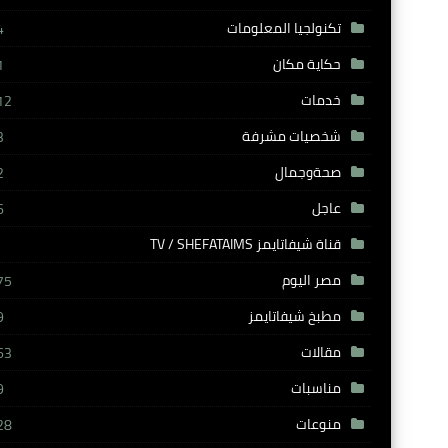
تكنولجيا المعلومات
4
حكاية مكان
1
خدمات
12
شخصيات مشرفة
3
صحةوجمال
2
عاجل
6
قناة شيفاتايمز TV / SHEFATAIMS
مصر اليوم
75
مطبخ شيفاتايمز
9
مقالات
63
مناسبات
9
منوعات
28