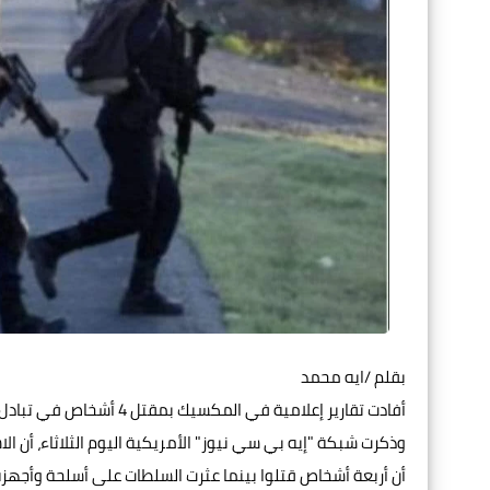
بقلم /ايه محمد
أفادت تقارير إعلامية في المكسيك بمقتل 4 أشخاص في تبادل لإطلاق النار مع أفراد من مشاة البحرية في مدينة "ماتاموروس" الحدودية.
وذكرت شبكة "إيه بي سي نيوز" الأمريكية اليوم الثلاثاء، أن 
أن أربعة أشخاص قتلوا بينما عثرت السلطات على أسلحة وأجهزة 