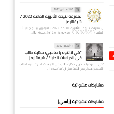
06 أغسطس 2022
لمعرفة نتيجة الثانويه العامه 2022 /
شيفاتايمز
ل معرفة نتيجة الثانويه العامه 2022 بالتوفيق والنجاح لابنائنا
الطلاب 👇👇👇👇👇👇👇👇👇 https://g12.emis.gov.eg/ وال…
14 أكتوبر 2022
"كي لا تتوه يا صاحبي: حكاية طالب
د
في الدراسات الدنيا" / شيفاتايمز
"كي لا تتوه يا صاحبي: حكاية طالب في الدراسات الدنيا" كتبه الطالب
الأسيف| عبدالرحمن الليث قبل أن أبدأ بهذه ا…
مشاركات عشوائية
مشاركات عشوائية [رأسي]