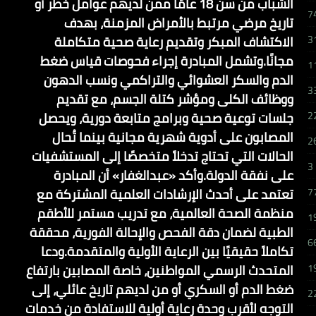
الشباب من سن 18 عامًا ممن لديهم عوامل خطر أو
7
تاريخ مرضي مرتبط بالأمراض المزمنة، بهدف
الاكتشاف المبكر وتقديم رعاية صحية متكاملة
3
مجانًا.وتشمل المبادرة إجراء فحوصات قياس ضغط
1
الدم والسكر العشوائي والتراكمي ونسب الدهون
3
ووظائف الكلى ومؤشر كتلة الجسم، مع تقديم
جلسات توعية صحية وبرامج متابعة دورية، ويحصل
2
المصابون على أدوية شهرية مجانية بينما تُحال
2
الحالات التي تحتاج تدخلاً متخصصًا إلى المستشفيات
3
على نفقة الدولة.وأكد «عبدالغفار» أن المبادرة
تعتمد على أحدث الإرشادات العلمية المشتركة مع
7
منظمة الصحة العالمية، مع تدريب مستمر للأطقم
1
الطبية لضمان دقة الفحص والإحالة الفورية، محققة
6
تكاملاً حقيقيًا بين الرعاية الأولية والمتقدمة.ودعا
المتحدث الرسمي المواطنين، خاصة المصابين بارتفاع
1
ضغط الدم أو السكري أو من لديهم تاريخ عائلي، إلى
2
التوجه لأقرب وحدة رعاية أولية للاستفادة من خدمات