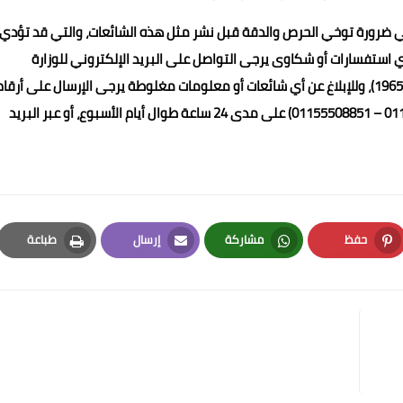
عي ضرورة توخي الحرص والدقة قبل نشر مثل هذه الشائعات، والتي قد تؤدي
أي استفسارات أو شكاوى يرجى التواصل على البريد الإلكتروني للوزارة
(moa.complaints@gmail.com) ، أو عبر الخط الساخن للوزارة (19654)، وللإبلاغ عن أي شائعات أو معلومات مغلوطة يرجى الإرسال على أرقا
الواتس آب التابعة للمركز الإعلامي لمجلس الوزراء (01155508688 – 01155508851) على مدى 24 ساعة طوال أيام الأسبوع، أو عبر البريد
حفظ
مشاركة
إرسال
طباعة
Print
Email
Whatsapp
Pinterest