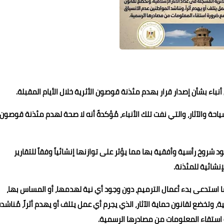
باء بشأن إصدار قرار بهدم مئذنة قوصون الأثرية خلال الأيام المقبلة.
احة والآثار، والتي نفت تلك الأنباء، مُؤكدةً أنه لا صحة لهدم مئذنة قوصون
 شروخ رأسية وأفقية بها مما يؤثر على توازنها إنشائياً وفقاً للتقارير
لإنشائية للمئذنة.
 استدعى بدء أعمال الترميم، دون وجود أي نية لهدمها، أو المساس بها،
، وتخضع لقانون حماية الآثار، الذي يجرم أي عمل يتلف أو يهدم أثراً، مُناشدة
ة استقاء المعلومات من مصادرها الرسمية.