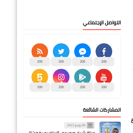
التواصل الإجتماعي
200
200
200
200
200
200
200
200
المشاركات الشائعة
ً
06 يونيو 2022