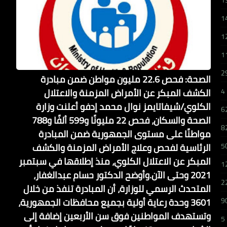
1
1
1
1
2
الصحة: فحص 22.6 مليون مواطن ضمن مبادرة
الكشف المبكر عن الأمراض المزمنة والاعتلال
4
الكلوي/شيفاتايمز نوال محمد إدفو أعلنت وزارة
6
الصحة والسكان، فحص 22 مليونًا و599 ألفًا و788
8
مواطنًا على مستوى الجمهورية ضمن المبادرة
الرئاسية لفحص وعلاج الأمراض المزمنة والكشف
5
المبكر عن الاعتلال الكلوي، منذ إطلاقها في سبتمبر
1
2021 وحتى الآن.وأوضح الدكتور حسام عبدالغفار،
2
المتحدث الرسمي للوزارة، أن المبادرة تنفذ من خلال
3601 وحدة رعاية أولية بجميع محافظات الجمهورية،
9
وتستهدف المواطنين فوق سن الأربعين إضافة إلى
5