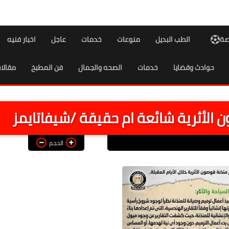
اصة
الطب البديل
منوعات
خدمات
عاجل
اخبار فنيه
حوادث وقضايا
خدمات
الصحه والجمال
فن المطبخ
مقالا
 الأثرية شائعة ام حقيقة /شيفاتايمز
الحجم