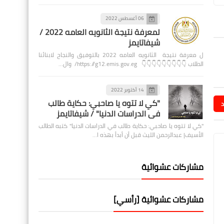
06 أغسطس 2022
لمعرفة نتيجة الثانويه العامه 2022 /
شيفاتايمز
ل معرفة نتيجة الثانويه العامه 2022 بالتوفيق والنجاح لابنائنا
الطلاب 👇👇👇👇👇👇👇👇👇 https://g12.emis.gov.eg/ وال…
14 أكتوبر 2022
"كي لا تتوه يا صاحبي: حكاية طالب
د
في الدراسات الدنيا" / شيفاتايمز
"كي لا تتوه يا صاحبي: حكاية طالب في الدراسات الدنيا" كتبه الطالب
الأسيف| عبدالرحمن الليث قبل أن أبدأ بهذه ا…
مشاركات عشوائية
مشاركات عشوائية [رأسي]