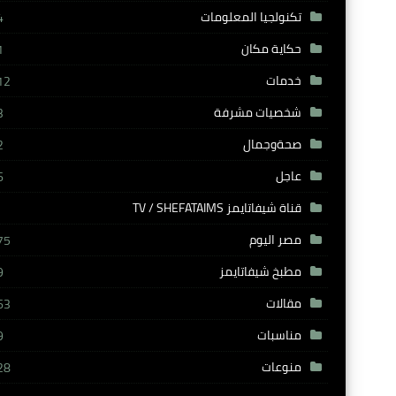
تكنولجيا المعلومات
4
حكاية مكان
1
خدمات
12
شخصيات مشرفة
3
صحةوجمال
2
عاجل
6
قناة شيفاتايمز TV / SHEFATAIMS
مصر اليوم
75
مطبخ شيفاتايمز
9
مقالات
63
مناسبات
9
منوعات
28