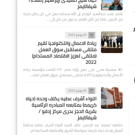
حياة شيخ صعيدى (إبراهيم رفعت)/
شيفاتايمز
بقلم :سحر عبدالسيد أبوبكر إن الله سبحانه جعل في كل زمان فترة
من الرسل، بقايا من أهل العلم، يدعون من ضل إلى …
م
02 يونيو 2022
ريادة الاعمال والتكنولجيا تقيم
ملتقى مستقبل سوق العمل
(ملتقى تعزيز الاقتصاد المستدام)
2022
✍️ سهيلة محي على نهج رؤية مصر ٢٠٣٠ أقامت مؤسسة ريادة
الأعمال والتكنولوجيا (LBT) ملتقى مستقبل سوق العمل (ملت…
05 يوليو 2022
اللواء أشرف عطيه يكلف وحده (حياه
كريمه) بمتابعه المبادره الرئاسية
بقرية الحجز بحرى مركز إدفو /
شيفاتايمز
متابعه /بسمه عبد الرحمن كلف السيد اللواء أشرف عطيه محافظ
أسوان وحده حياه كريمه بمواصلة المرور والمتابعة الميدانية لم…