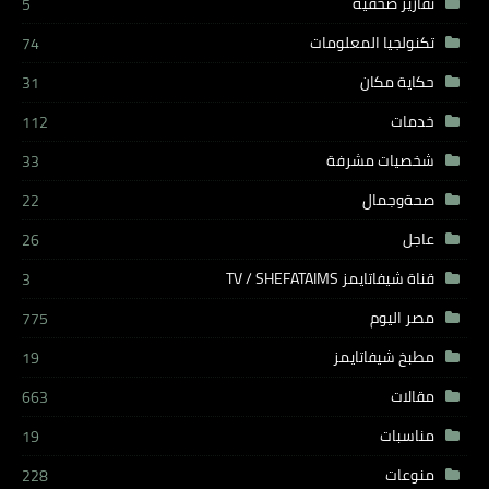
تقارير صحفية
5
تكنولجيا المعلومات
74
حكاية مكان
31
خدمات
112
شخصيات مشرفة
33
صحةوجمال
22
عاجل
26
قناة شيفاتايمز TV / SHEFATAIMS
3
مصر اليوم
775
مطبخ شيفاتايمز
19
مقالات
663
مناسبات
19
منوعات
228