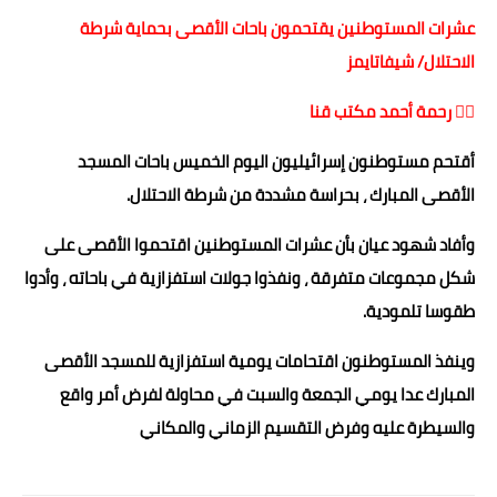
عشرات المستوطنين يقتحمون باحات الأقصى بحماية شرطة
حوادث وقضايا
الاحتلال/ شيفاتايمز
خدمات
✍🏻 رحمة أحمد مكتب قنا
الصحه والجمال
أقتحم مستوطنون إسرائيليون اليوم الخميس باحات المسجد
فن المطبخ
الأقصى المبارك ، بحراسة مشددة من شرطة الاحتلال.
مقالات
وأفاد شهود عيان بأن عشرات المستوطنين اقتحموا الأقصى على
شكل مجموعات متفرقة ، ونفذوا جولات استفزازية في باحاته ، وأدوا
طقوسا تلمودية.
وينفذ المستوطنون اقتحامات يومية استفزازية للمسجد الأقصى
المبارك عدا يومي الجمعة والسبت في محاولة لفرض أمر واقع
والسيطرة عليه وفرض التقسيم الزماني والمكاني