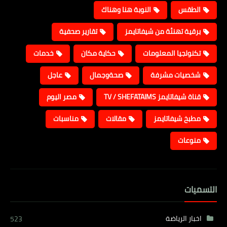
الطقس
النوبة هنا وهناك
برقية تهنئة من شيفاتايمز
تقارير صحفية
تكنولجيا المعلومات
حكاية مكان
خدمات
شخصيات مشرفة
صحةوجمال
عاجل
قناة شيفاتايمز TV / SHEFATAIMS
مصر اليوم
مطبخ شيفاتايمز
مقالات
مناسبات
منوعات
التسميات
اخبار الرياضة
523