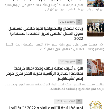
بقلم :سحر عبدالسيد أبوبكر إن الله سبحانه جعل في كل زمان فترة
من الرسل، بقايا من أهل العلم، يدعون من ضل إلى …
02 يونيو 2022
ريادة الاعمال والتكنولجيا تقيم ملتقى مستقبل
سوق العمل (ملتقى تعزيز الاقتصاد المستدام)
2022
✍️ سهيلة محي على نهج رؤية مصر ٢٠٣٠ أقامت مؤسسة ريادة الأعمال
والتكنولوجيا (LBT) ملتقى مستقبل سوق العمل (ملت…
05 يوليو 2022
اللواء أشرف عطيه يكلف وحده (حياه كريمه)
بمتابعه المبادره الرئاسية بقرية الحجز بحرى مركز
إدفو /شيفاتايمز
متابعه /بسمه عبد الرحمن كلف السيد اللواء أشرف عطيه محافظ أسوان وحده حياه
كريمه بمواصلة المرور والمتابعة الميدانية لم…
06 أغسطس 2022
لمعرفة نتيجة الثانويه العامه 2022 /شيفاتايمز