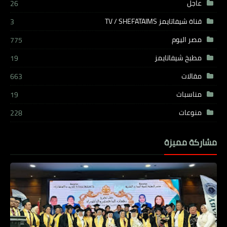
عاجل
26
قناة شيفاتايمز TV / SHEFATAIMS
3
مصر اليوم
775
مطبخ شيفاتايمز
19
مقالات
663
مناسبات
19
منوعات
228
مشاركة مميزة