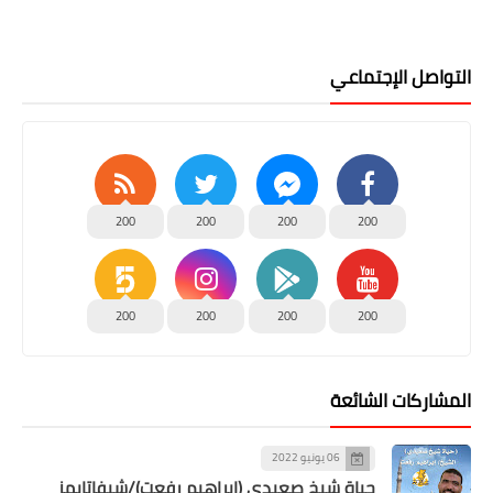
التواصل الإجتماعي
200
200
200
200
200
200
200
200
المشاركات الشائعة
06 يونيو 2022
حياة شيخ صعيدى (إبراهيم رفعت)/شيفاتايمز