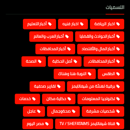
التسميات
اخبار الرياضة
اخبار فنيه
أخبارالتعليم
أخبارالحوادث والقضايا
أخبارالعرب والعالم
أخبارالمال والأقتصاد
أخبارالمحافظات
أخبارالمحافظات،
أصل الحكاية
الصحة
الطقس
النوبة هنا وهناك
برقية تهنئة من شيفاتايمز
تقارير صحفية
تكنولجيا المعلومات
حكاية مكان
خدمات
شخصيات مشرفة
صحةوجمال
عاجل
قناة شيفاتايمز TV / SHEFATAIMS
مصر اليوم