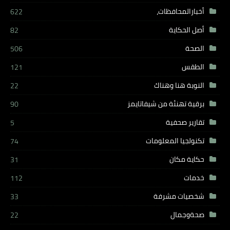
أخبارالمحافظات،
622
أصل الحكاية
82
الصحة
506
الطقس
121
النوبة هنا وهناك
22
برقية تهنئة من شيفاتايمز
90
تقارير صحفية
5
تكنولجيا المعلومات
74
حكاية مكان
31
خدمات
112
شخصيات مشرفة
33
صحةوجمال
22