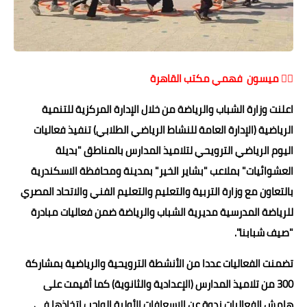
حوادث وقضايا
خدمات
الصحه والجمال
✍🏻 ميسون فهمي مكتب القاهرة
فن المطبخ
اعلنت وزارة الشباب والرياضة من خلال الإدارة المركزية للتنمية
الرياضية (الإدارة العامة للنشاط الرياضي الطلابي) تنفيذ فعاليات
مقالات
اليوم الرياضي الترويحي لتلاميذ المدارس بالمناطق "بديلة
العشوائيات" بملاعب "بشاير الخير" بمدينة ومحافظة الاسكندرية
بالتعاون مع وزارة التربية والتعليم والتعليم الفني والاتحاد المصري
للرياضة المدرسية مديرية الشباب والرياضة ضمن فعاليات مبادرة
"صيف شبابنا".
تضمنت الفعاليات عددا من الأنشطة الترويحية والرياضية بمشاركة
300 من تلاميذ المدارس (الإعدادية والثانوية) كما أقيمت على
هامش الفعاليات ندوة عن الاسعافات الأولية الواجب اتخاذها في