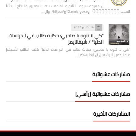
ل معرفة نتيجة الثانويه العامه 2022 بالتوفيق والنجاح لابنائنا
الطلاب 👇👇👇👇👇👇👇👇👇 https://g12.emis.gov.eg/ وال…
14 أكتوبر 2022
"كي لا تتوه يا صاحبي: حكاية طالب في الدراسات
الدنيا" / شيفاتايمز
"كي لا تتوه يا صاحبي: حكاية طالب في الدراسات الدنيا" كتبه الطالب الأسيف|
عبدالرحمن الليث قبل أن أبدأ بهذه ا…
مشاركات عشوائية
مشاركات عشوائية [رأسي]
المشاركات الأخيرة