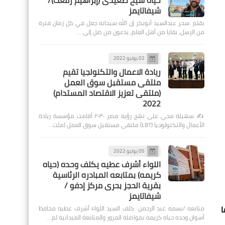
حياة شيخ صعيدى (إبراهيم رفعت)/
شيفاتايمز
بقلم :سحر عبدالسيد أبوبكر إن الله سبحانه جعل في كل زمان فترة
من الرسل، بقايا من أهل العلم، يدعون من ضل إلى …
02 يونيو 2022
ريادة الاعمال والتكنولجيا تقيم
ملتقى مستقبل سوق العمل
(ملتقى تعزيز الاقتصاد المستدام)
2022
✍️ سهيلة محي على نهج رؤية مصر ٢٠٣٠ أقامت مؤسسة ريادة
الأعمال والتكنولوجيا (LBT) ملتقى مستقبل سوق العمل (ملت…
05 يوليو 2022
اللواء أشرف عطيه يكلف وحده (حياه
كريمه) بمتابعه المبادره الرئاسية
بقرية الحجز بحرى مركز إدفو /
شيفاتايمز
ا
متابعه /بسمه عبد الرحمن كلف السيد اللواء أشرف عطيه محافظ
أسوان وحده حياه كريمه بمواصلة المرور والمتابعة الميدانية لم…