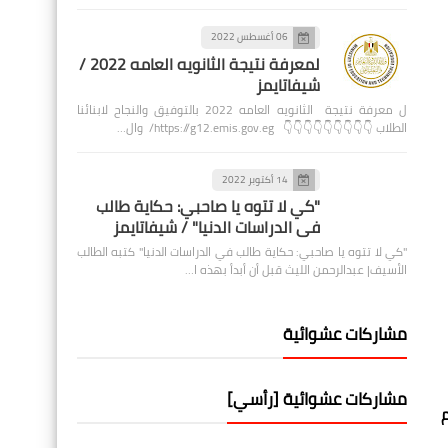
06 أغسطس 2022
لمعرفة نتيجة الثانويه العامه 2022 /
شيفاتايمز
ل معرفة نتيجة الثانويه العامه 2022 بالتوفيق والنجاح لابنائنا
الطلاب 👇👇👇👇👇👇👇👇👇 https://g12.emis.gov.eg/ وال…
14 أكتوبر 2022
"كي لا تتوه يا صاحبي: حكاية طالب
في الدراسات الدنيا" / شيفاتايمز
"كي لا تتوه يا صاحبي: حكاية طالب في الدراسات الدنيا" كتبه الطالب
الأسيف| عبدالرحمن الليث قبل أن أبدأ بهذه ا…
مشاركات عشوائية
مشاركات عشوائية [رأسي]