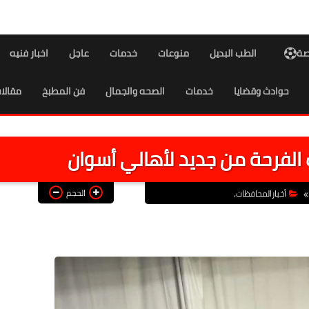
اصة
الطب البديل
منوعات
خدمات
عاجل
اخبار فنيه
حوادث وقضايا
خدمات
الصحه والجمال
فن المطبخ
مقالا
لفرحة من جديد لأهالي أسوان
الحجم
أخبارالمحافظات،