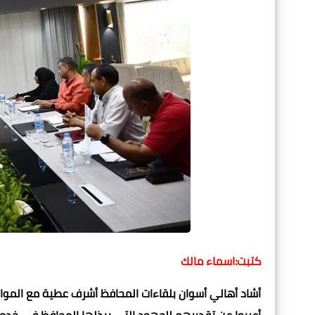
كتبت:اسماء مالك
أشاد أهالي أسوان بلقاءات المحافظ أشرف عطية مع المو