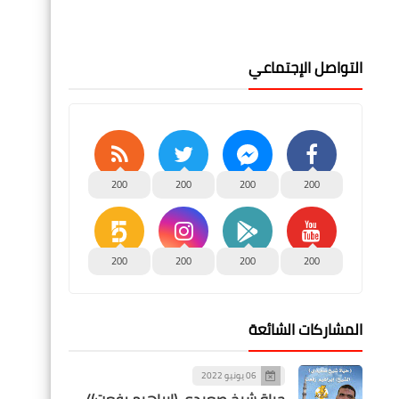
التواصل الإجتماعي
200
200
200
200
200
200
200
200
المشاركات الشائعة
06 يونيو 2022