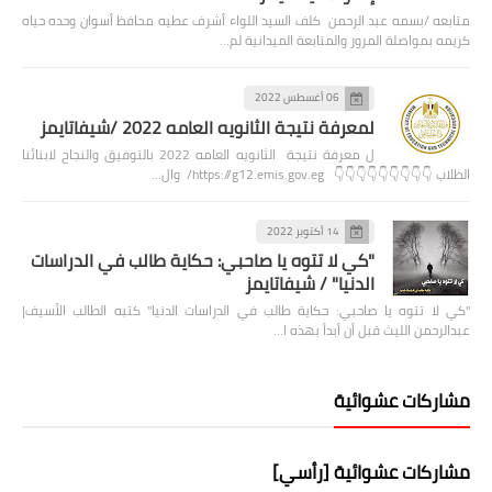
متابعه /بسمه عبد الرحمن كلف السيد اللواء أشرف عطيه محافظ أسوان وحده حياه
كريمه بمواصلة المرور والمتابعة الميدانية لم…
06 أغسطس 2022
لمعرفة نتيجة الثانويه العامه 2022 /شيفاتايمز
ل معرفة نتيجة الثانويه العامه 2022 بالتوفيق والنجاح لابنائنا
الطلاب 👇👇👇👇👇👇👇👇👇 https://g12.emis.gov.eg/ وال…
14 أكتوبر 2022
"كي لا تتوه يا صاحبي: حكاية طالب في الدراسات
الدنيا" / شيفاتايمز
"كي لا تتوه يا صاحبي: حكاية طالب في الدراسات الدنيا" كتبه الطالب الأسيف|
عبدالرحمن الليث قبل أن أبدأ بهذه ا…
مشاركات عشوائية
مشاركات عشوائية [رأسي]