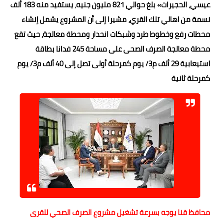
عيسي، الحجيرات» بلغ حوالي 821 مليون جنيه، يستفيد منه 183 ألف
نسمة من اهالي تلك القري، مشيرا إلى أن المشروع يشمل إنشاء
محطات رفع وخطوط طرد وشبكات انحدار ومحطة معالجة، حيث تقع
محطة معالجة الصرف الصحى على مساحة 245 فدانا بطاقة
استيعابية 29 ألف م3/ يوم كمرحلة أولى تصل إلى 40 ألف م3/ يوم
كمرحلة ثانية
محافظ قنا يوجه بسرعة تشغيل مشروع الصرف الصحي للقرى