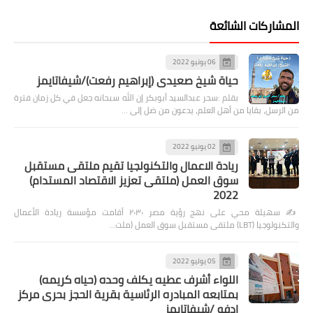
المشاركات الشائعة
06 يونيو 2022
حياة شيخ صعيدى (إبراهيم رفعت)/شيفاتايمز
بقلم :سحر عبدالسيد أبوبكر إن الله سبحانه جعل في كل زمان فترة
من الرسل، بقايا من أهل العلم، يدعون من ضل إلى …
02 يونيو 2022
ريادة الاعمال والتكنولجيا تقيم ملتقى مستقبل
سوق العمل (ملتقى تعزيز الاقتصاد المستدام)
2022
✍️ سهيلة محي على نهج رؤية مصر ٢٠٣٠ أقامت مؤسسة ريادة الأعمال
والتكنولوجيا (LBT) ملتقى مستقبل سوق العمل (ملت…
05 يوليو 2022
اللواء أشرف عطيه يكلف وحده (حياه كريمه)
بمتابعه المبادره الرئاسية بقرية الحجز بحرى مركز
إدفو /شيفاتايمز