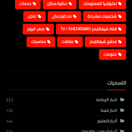
تكنولجيا المعلومات
حكاية مكان
خدمات
شخصيات مشرفة
صحةوجمال
عاجل
قناة شيفاتايمز TV / SHEFATAIMS
مصر اليوم
مطبخ شيفاتايمز
مقالات
مناسبات
منوعات
التسميات
اخبار الرياضة
523
اخبار فنيه
132
أخبارالتعليم
144
أخبارالحوادث والقضايا
121