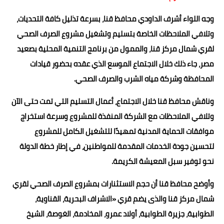
حوادث وقضايا
وجه اللواء أشرف الداودي محافظ قنا، بسرعة تذليل كافة التحديات،
وتلافي الملاحظات الخاصة بتسليم وتشغيل مشروع الصرف الصحي
خدمات
لقري شمال مركز قنا، والممول من برنامج التنمية المحلية بصعيد
الصحه والجمال
مصر، جاء ذلك خلال الاجتماع الموسع الذي عقده بحضور قيادات
فن المطبخ
المحافظة وشركة مياه الشرب والصرف الصحي.
مقالات
وناقش محافظ قنا خلال الاجتماع، أعمال التسليم التي تمت حتى الآن
وتلافي الملاحظات مع الشركة المنفذة للمشروع وسرعة استخراج
موافقات الحماية المدنية تمهيدًا للتشغيل الكامل للمشروع
لتحسين جودة الخدمات المقدمة للمواطنين، في إطار خطة الدولة
نحو توفير سبل المعيشة الكريمة.
وأوضح محافظ قنا أن حجم الاستثنارات بمشروع الصرف الصحي لقري
شمال مركز قنا والذى يضم قري «الاشراف البحرية، القناوية،
الطوابية، جزيرة الطوابية، أولاد عمرو، المخادمة، الغوصة، الشيخ