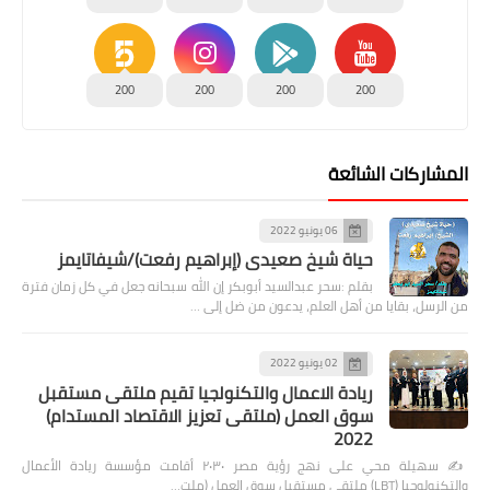
200
200
200
200
المشاركات الشائعة
06 يونيو 2022
حياة شيخ صعيدى (إبراهيم رفعت)/شيفاتايمز
بقلم :سحر عبدالسيد أبوبكر إن الله سبحانه جعل في كل زمان فترة
من الرسل، بقايا من أهل العلم، يدعون من ضل إلى …
02 يونيو 2022
ريادة الاعمال والتكنولجيا تقيم ملتقى مستقبل
سوق العمل (ملتقى تعزيز الاقتصاد المستدام)
2022
✍️ سهيلة محي على نهج رؤية مصر ٢٠٣٠ أقامت مؤسسة ريادة الأعمال
والتكنولوجيا (LBT) ملتقى مستقبل سوق العمل (ملت…