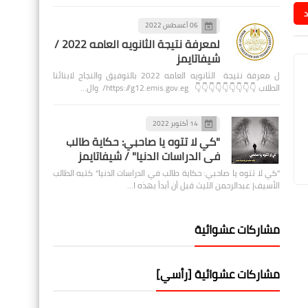
د
06 أغسطس 2022
لمعرفة نتيجة الثانويه العامه 2022 /
شيفاتايمز
ل معرفة نتيجة الثانويه العامه 2022 بالتوفيق والنجاح لابنائنا
الطلاب 👇👇👇👇👇👇👇👇👇 https://g12.emis.gov.eg/ وال…
14 أكتوبر 2022
"كي لا تتوه يا صاحبي: حكاية طالب
في الدراسات الدنيا" / شيفاتايمز
"كي لا تتوه يا صاحبي: حكاية طالب في الدراسات الدنيا" كتبه الطالب
الأسيف| عبدالرحمن الليث قبل أن أبدأ بهذه ا…
مشاركات عشوائية
مشاركات عشوائية [رأسي]