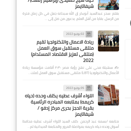
حياة شيخ صعيدى (إبراهيم رفعت)/
شيفاتايمز
بقلم :سحر عبدالسيد أبوبكر إن الله سبحانه جعل في كل زمان فترة
من الرسل، بقايا من أهل العلم، يدعون من ضل إلى …
02 يونيو 2022
ريادة الاعمال والتكنولجيا تقيم
ملتقى مستقبل سوق العمل
(ملتقى تعزيز الاقتصاد المستدام)
2022
✍️ سهيلة محي على نهج رؤية مصر ٢٠٣٠ أقامت مؤسسة ريادة
الأعمال والتكنولوجيا (LBT) ملتقى مستقبل سوق العمل (ملت…
05 يوليو 2022
اللواء أشرف عطيه يكلف وحده (حياه
كريمه) بمتابعه المبادره الرئاسية
بقرية الحجز بحرى مركز إدفو /
شيفاتايمز
متابعه /بسمه عبد الرحمن كلف السيد اللواء أشرف عطيه محافظ
أسوان وحده حياه كريمه بمواصلة المرور والمتابعة الميدانية لم…