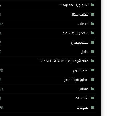
تكنولجيا المعلومات
4
حكاية مكان
1
خدمات
12
شخصيات مشرفة
3
صحةوجمال
2
عاجل
6
قناة شيفاتايمز TV / SHEFATAIMS
مصر اليوم
75
مطبخ شيفاتايمز
9
مقالات
63
مناسبات
9
منوعات
28