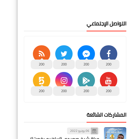
التواصل الإجتماعي
200
200
200
200
200
200
200
200
المشاركات الشائعة
06 يونيو 2022