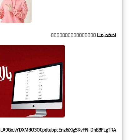
اضغط هنا 👇🏻👇🏻👇🏻👇🏻👇🏻👇🏻👇🏻👇🏻
GOpdLA9GoJvYDXM3O3OCpdtubpcEnz6iXlgSRvFN-DhE8FLgTRA