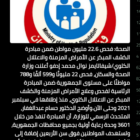
1
1
1
1
2
الصحة: فحص 22.6 مليون مواطن ضمن مبادرة
الكشف المبكر عن الأمراض المزمنة والاعتلال
4
الكلوي/شيفاتايمز نوال محمد إدفو أعلنت وزارة
6
الصحة والسكان، فحص 22 مليونًا و599 ألفًا و788
8
مواطنًا على مستوى الجمهورية ضمن المبادرة
الرئاسية لفحص وعلاج الأمراض المزمنة والكشف
5
المبكر عن الاعتلال الكلوي، منذ إطلاقها في سبتمبر
1
2021 وحتى الآن.وأوضح الدكتور حسام عبدالغفار،
2
المتحدث الرسمي للوزارة، أن المبادرة تنفذ من خلال
3601 وحدة رعاية أولية بجميع محافظات الجمهورية،
9
وتستهدف المواطنين فوق سن الأربعين إضافة إلى
5