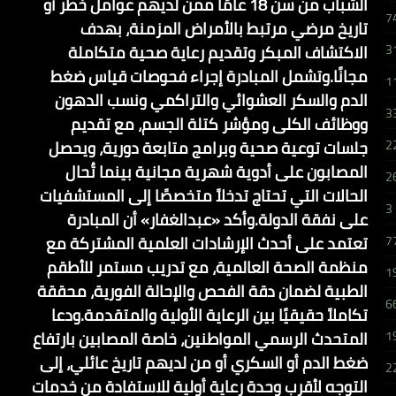
الشباب من سن 18 عامًا ممن لديهم عوامل خطر أو
7
تاريخ مرضي مرتبط بالأمراض المزمنة، بهدف
الاكتشاف المبكر وتقديم رعاية صحية متكاملة
3
مجانًا.وتشمل المبادرة إجراء فحوصات قياس ضغط
1
الدم والسكر العشوائي والتراكمي ونسب الدهون
3
ووظائف الكلى ومؤشر كتلة الجسم، مع تقديم
جلسات توعية صحية وبرامج متابعة دورية، ويحصل
2
المصابون على أدوية شهرية مجانية بينما تُحال
2
الحالات التي تحتاج تدخلاً متخصصًا إلى المستشفيات
3
على نفقة الدولة.وأكد «عبدالغفار» أن المبادرة
تعتمد على أحدث الإرشادات العلمية المشتركة مع
7
منظمة الصحة العالمية، مع تدريب مستمر للأطقم
1
الطبية لضمان دقة الفحص والإحالة الفورية، محققة
6
تكاملاً حقيقيًا بين الرعاية الأولية والمتقدمة.ودعا
المتحدث الرسمي المواطنين، خاصة المصابين بارتفاع
1
ضغط الدم أو السكري أو من لديهم تاريخ عائلي، إلى
2
التوجه لأقرب وحدة رعاية أولية للاستفادة من خدمات