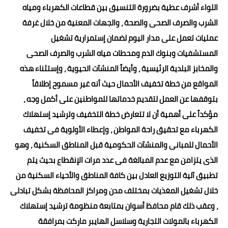
اللواء أشرف عطية بضرورة التنسيق بين قطاعات الكهرباء ومياه
الشرب والصرف الصحى والصحة ، والجهات المعنية من خلال غرفة
عمليات تعمل على مدار اليوم لضمان إستمرارية تشغيل
المستشفيات وبنوك الدم ومحطات مياه الشرب والصرف الصحى
والمخابز البلدية الرئيسية ، وأيضاً المنشآت الحيوية ، وإستثناء هذه
المواقع من خطة تخفيف الأحمال حيث أنه غير مسموح إطلاقاً
بتوقفها عن العمل لتقديم خدماتها للمواطنين على أكمل وجه ،
مؤكداً على أهمية أن لا تتعارض خطة التخفيف وترشيد إستهلاك
الكهرباء مع تحقيق راحة المواطن ، وإعطاء الأولوية فى تخفيف
الأحمال للمبانى والمنشآت الحكومية قبل المناطق السكنية ، وهو
الذى يتزامن مع عدم المبالغة فى عدد مرات الإنقطاع بحيث يتم
تطبيق آلية التوزيع العادل بين كافة المناطق والأحياء السكنية من
خلال تشغيل المغذيات بمختلف مدن ومراكز المحافظة بشكل تبادلى
، وعقب ذلك قام محافظ أسوان بمتابعة منظومة ترشيد إستهلاك
الكهرباء بالمولات التجارية وسلاسل الهايبر ماركت بمرافقة