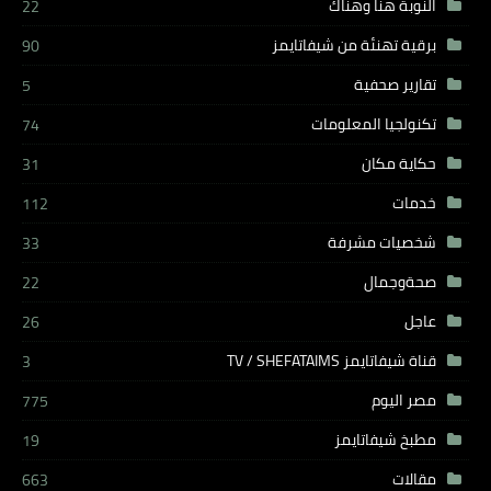
النوبة هنا وهناك
22
برقية تهنئة من شيفاتايمز
90
تقارير صحفية
5
تكنولجيا المعلومات
74
حكاية مكان
31
خدمات
112
شخصيات مشرفة
33
صحةوجمال
22
عاجل
26
قناة شيفاتايمز TV / SHEFATAIMS
3
مصر اليوم
775
مطبخ شيفاتايمز
19
مقالات
663