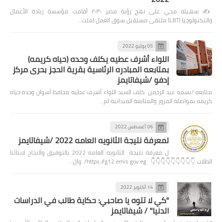
✍️ سهيلة محي على نهج رؤية مصر ٢٠٣٠ أقامت مؤسسة ريادة الأعمال
والتكنولوجيا (LBT) ملتقى مستقبل سوق العمل (ملت…
05 يوليو 2022
اللواء أشرف عطيه يكلف وحده (حياه كريمه)
بمتابعه المبادره الرئاسية بقرية الحجز بحرى مركز
إدفو /شيفاتايمز
متابعه /بسمه عبد الرحمن كلف السيد اللواء أشرف عطيه محافظ أسوان وحده حياه
كريمه بمواصلة المرور والمتابعة الميدانية لم…
06 أغسطس 2022
لمعرفة نتيجة الثانويه العامه 2022 /شيفاتايمز
ل معرفة نتيجة الثانويه العامه 2022 بالتوفيق والنجاح لابنائنا
الطلاب 👇👇👇👇👇👇👇👇👇 https://g12.emis.gov.eg/ وال…
14 أكتوبر 2022
"كي لا تتوه يا صاحبي: حكاية طالب في الدراسات
الدنيا" / شيفاتايمز