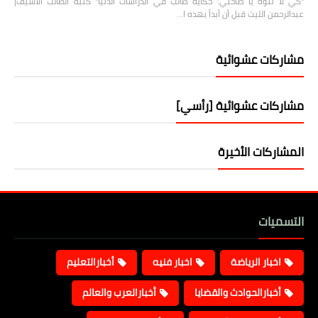
"كي لا تتوه يا صاحبي: حكاية طالب في الدراسات الدنيا" كتبه الطالب الأسيف|
عبدالرحمن الليث قبل أن أبدأ بهذه ا…
مشاركات عشوائية
مشاركات عشوائية [رأسي]
المشاركات الأخيرة
التسميات
اخبار الرياضة
اخبار فنيه
أخبارالتعليم
أخبارالحوادث والقضايا
أخبارالعرب والعالم