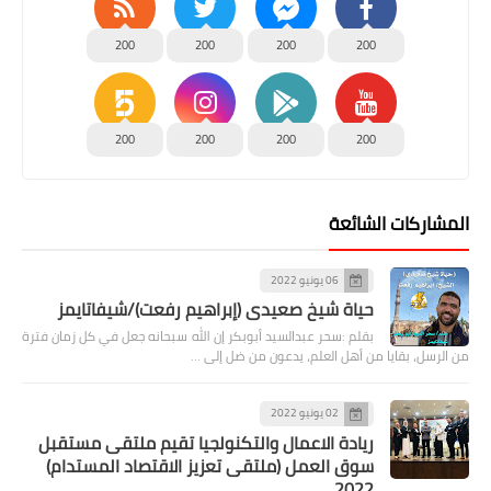
200
200
200
200
200
200
200
200
المشاركات الشائعة
06 يونيو 2022
حياة شيخ صعيدى (إبراهيم رفعت)/شيفاتايمز
بقلم :سحر عبدالسيد أبوبكر إن الله سبحانه جعل في كل زمان فترة
من الرسل، بقايا من أهل العلم، يدعون من ضل إلى …
02 يونيو 2022
ريادة الاعمال والتكنولجيا تقيم ملتقى مستقبل
سوق العمل (ملتقى تعزيز الاقتصاد المستدام)
2022