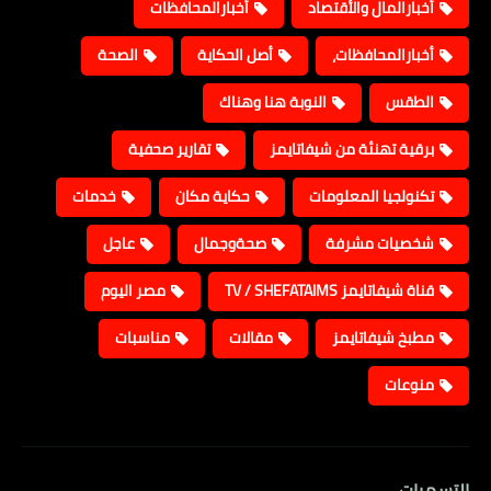
أخبارالمال والأقتصاد
أخبارالمحافظات
أخبارالمحافظات،
أصل الحكاية
الصحة
الطقس
النوبة هنا وهناك
برقية تهنئة من شيفاتايمز
تقارير صحفية
تكنولجيا المعلومات
حكاية مكان
خدمات
شخصيات مشرفة
صحةوجمال
عاجل
قناة شيفاتايمز TV / SHEFATAIMS
مصر اليوم
مطبخ شيفاتايمز
مقالات
مناسبات
منوعات