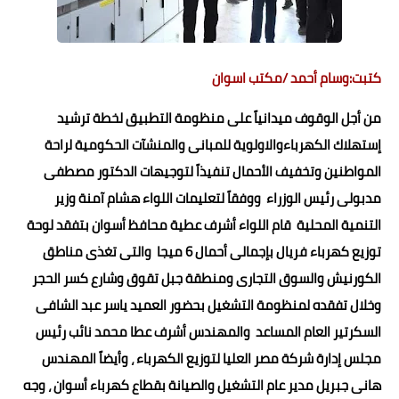
كتبت:وسام أحمد /مكتب اسوان
من أجل الوقوف ميدانياً على منظومة التطبيق لخطة ترشيد
إستهلاك الكهرباءوالاولوية للمبانى والمنشآت الحكومية لراحة
المواطنين وتخفيف الأحمال تنفيذاً لتوجيهات الدكتور مصطفى
مدبولى رئيس الوزراء ووفقاً لتعليمات اللواء هشام آمنة وزير
التنمية المحلية قام اللواء أشرف عطية محافظ أسوان بتفقد لوحة
توزيع كهرباء فريال بإجمالى أحمال 6 ميجا والتى تغذى مناطق
الكورنيش والسوق التجارى ومنطقة جبل تقوق وشارع كسر الحجر
وخلال تفقده لمنظومة التشغيل بحضور العميد ياسر عبد الشافى
السكرتير العام المساعد والمهندس أشرف عطا محمد نائب رئيس
مجلس إدارة شركة مصر العليا لتوزيع الكهرباء ، وأيضاً المهندس
هانى جبريل مدير عام التشغيل والصيانة بقطاع كهرباء أسوان ، وجه