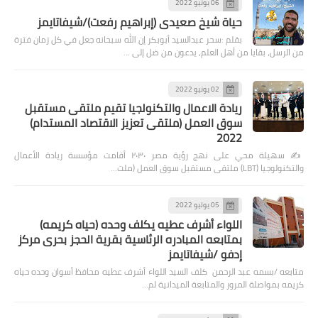
06 يونيو 2022
حياة شيخ صعيدى (إبراهيم رفعت)/شيفاتايمز
بقلم :سحر عبدالسيد أبوبكر إن الله سبحانه جعل في كل زمان فترة
من الرسل، بقايا من أهل العلم، يدعون من ضل إلى …
02 يونيو 2022
ريادة الاعمال والتكنولجيا تقيم ملتقى مستقبل
سوق العمل (ملتقى تعزيز الاقتصاد المستدام)
2022
✍️ سهيلة محي على نهج رؤية مصر ٢٠٣٠ أقامت مؤسسة ريادة الأعمال
والتكنولوجيا (LBT) ملتقى مستقبل سوق العمل (ملت…
05 يوليو 2022
اللواء أشرف عطيه يكلف وحده (حياه كريمه)
بمتابعه المبادره الرئاسية بقرية الحجز بحرى مركز
إدفو /شيفاتايمز
متابعه /بسمه عبد الرحمن كلف السيد اللواء أشرف عطيه محافظ أسوان وحده حياه
كريمه بمواصلة المرور والمتابعة الميدانية لم…