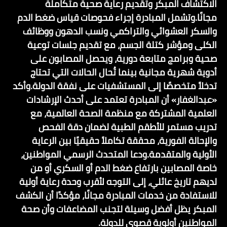
الاكتشاف المبكر وتقديم رعاية صحية متكاملة
مجانًا.وتشمل المبادرة إجراء فحوصات قياس ضغط الدم
والسكر العشوائي والتراكمي ونسب الدهون ووظائف
الكلى ومؤشر كتلة الجسم، مع تقديم جلسات توعية
صحية وبرامج متابعة دورية، ويحصل المصابون على
أدوية شهرية مجانية بينما تُحال الحالات التي تحتاج
تدخلاً متخصصًا إلى المستشفيات على نفقة الدولة.وأكد
«عبدالغفار» أن المبادرة تعتمد على أحدث الإرشادات
العلمية المشتركة مع منظمة الصحة العالمية، مع
تدريب مستمر للأطقم الطبية لضمان دقة الفحص
والإحالة الفورية، محققة تكاملاً حقيقيًا بين الرعاية
الأولية والمتقدمة.ودعا المتحدث الرسمي المواطنين،
خاصة المصابين بارتفاع ضغط الدم أو السكري أو من
لديهم تاريخ عائلي، إلى التوجه لأقرب وحدة رعاية أولية
للاستفادة من خدمات المبادرة مجانًا، مؤكدًا أن الكشف
المبكر يظل أفضل وسيلة لتجنب المضاعفات وأن صحة
المواطنين أولوية قصوى للدولة.