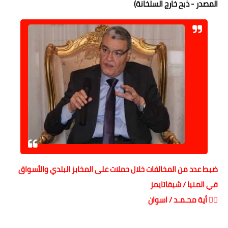
المصدر - ذبح خارج السلخانة)
ضبط عدد من المخالفات خلال حملات على المخابز البلدي والأسواق
في المنيا / شيفاتايمز
✍🏻 أية محـمـد / اسوان