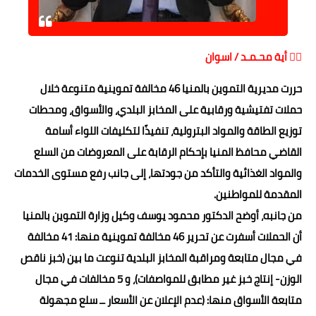
حوادث وقضايا
خدمات
✍🏻 أية محـمـد / اسوان
الصحه والجمال
حررت مديرية التموين بالمنيا 46 مخالفة تموينية متنوعة خلال
حملات تفتيشية ورقابية على المخابز البلدي، والأسواق، ومحطات
فن المطبخ
توزيع الطاقة والمواد البترولية، تنفيذًا لتكليفات اللواء أسامة
مقالات
القاضي محافظ المنيا بإحكام الرقابة على المعروضات من السلع
والمواد الغذائية والتأكد من جودتها، إلى جانب رفع مستوى الخدمات
المقدمة للمواطنين.
من جانبه، أوضح الدكتور محمود يوسف وكيل وزارة التموين بالمنيا
أن الحملات أسفرت عن تحرير 46 مخالفة تموينية منها: 41 مخالفة
في مجال متابعة ومراقبة المخابز البلدية تنوعت ما بين (خبز ناقص
الوزن- إنتاج خبز غير مطابق للمواصفات)، و 5 مخالفات في مجال
متابعة الأسواق منها: (عدم الإعلان عن الأسعار ــ سلع مجهولة