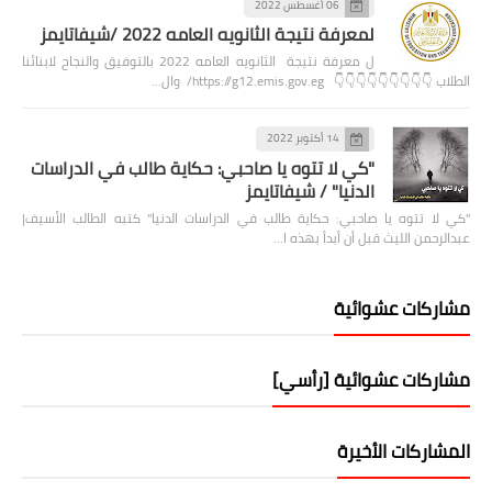
06 أغسطس 2022
لمعرفة نتيجة الثانويه العامه 2022 /شيفاتايمز
ل معرفة نتيجة الثانويه العامه 2022 بالتوفيق والنجاح لابنائنا
الطلاب 👇👇👇👇👇👇👇👇👇 https://g12.emis.gov.eg/ وال…
14 أكتوبر 2022
"كي لا تتوه يا صاحبي: حكاية طالب في الدراسات
الدنيا" / شيفاتايمز
"كي لا تتوه يا صاحبي: حكاية طالب في الدراسات الدنيا" كتبه الطالب الأسيف|
عبدالرحمن الليث قبل أن أبدأ بهذه ا…
مشاركات عشوائية
مشاركات عشوائية [رأسي]
المشاركات الأخيرة