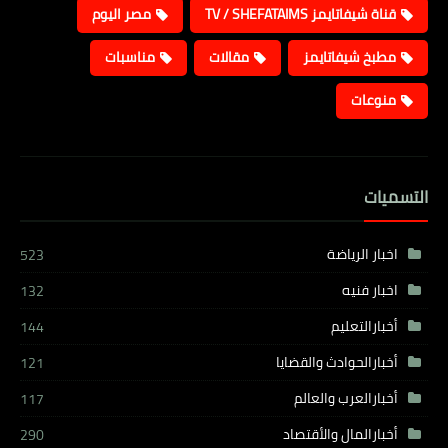
قناة شيفاتايمز TV / SHEFATAIMS
مصر اليوم
مطبخ شيفاتايمز
مقالات
مناسبات
منوعات
التسميات
اخبار الرياضة
523
اخبار فنيه
132
أخبارالتعليم
144
أخبارالحوادث والقضايا
121
أخبارالعرب والعالم
117
أخبارالمال والأقتصاد
290