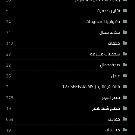
90
تقارير صحفية
5
تكنولجيا المعلومات
74
حكاية مكان
31
خدمات
112
شخصيات مشرفة
33
صحةوجمال
22
عاجل
26
قناة شيفاتايمز TV / SHEFATAIMS
3
مصر اليوم
775
مطبخ شيفاتايمز
19
مقالات
663
مناسبات
19