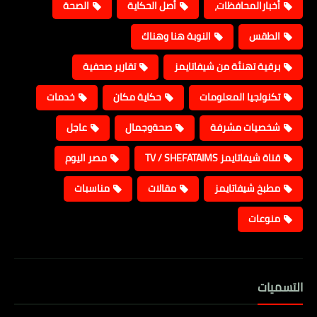
أخبارالمحافظات،
أصل الحكاية
الصحة
الطقس
النوبة هنا وهناك
برقية تهنئة من شيفاتايمز
تقارير صحفية
تكنولجيا المعلومات
حكاية مكان
خدمات
شخصيات مشرفة
صحةوجمال
عاجل
قناة شيفاتايمز TV / SHEFATAIMS
مصر اليوم
مطبخ شيفاتايمز
مقالات
مناسبات
منوعات
التسميات