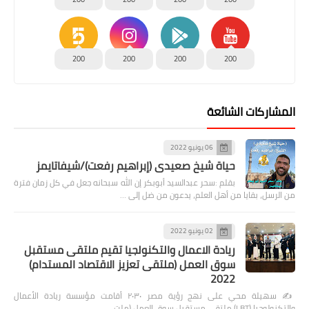
200
200
200
200
المشاركات الشائعة
06 يونيو 2022
حياة شيخ صعيدى (إبراهيم رفعت)/شيفاتايمز
بقلم :سحر عبدالسيد أبوبكر إن الله سبحانه جعل في كل زمان فترة
من الرسل، بقايا من أهل العلم، يدعون من ضل إلى …
02 يونيو 2022
ريادة الاعمال والتكنولجيا تقيم ملتقى مستقبل
سوق العمل (ملتقى تعزيز الاقتصاد المستدام)
2022
✍️ سهيلة محي على نهج رؤية مصر ٢٠٣٠ أقامت مؤسسة ريادة الأعمال
والتكنولوجيا (LBT) ملتقى مستقبل سوق العمل (ملت…