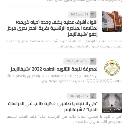
05 يوليو 2022
اللواء أشرف عطيه يكلف وحده (حياه كريمه)
بمتابعه المبادره الرئاسية بقرية الحجز بحرى مركز
إدفو /شيفاتايمز
متابعه /بسمه عبد الرحمن كلف السيد اللواء أشرف عطيه محافظ أسوان وحده حياه
كريمه بمواصلة المرور والمتابعة الميدانية لم…
06 أغسطس 2022
لمعرفة نتيجة الثانويه العامه 2022 /شيفاتايمز
ل معرفة نتيجة الثانويه العامه 2022 بالتوفيق والنجاح لابنائنا
الطلاب 👇👇👇👇👇👇👇👇👇 https://g12.emis.gov.eg/ وال…
14 أكتوبر 2022
"كي لا تتوه يا صاحبي: حكاية طالب في الدراسات
الدنيا" / شيفاتايمز
"كي لا تتوه يا صاحبي: حكاية طالب في الدراسات الدنيا" كتبه الطالب الأسيف|
عبدالرحمن الليث قبل أن أبدأ بهذه ا…