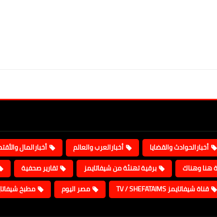
أخبارالحوادث والقضايا
أخبارالعرب والعالم
أخبارالمال والأقت
ة هنا وهناك
برقية تهنئة من شيفاتايمز
تقارير صحفية
قناة شيفاتايمز TV / SHEFATAIMS
مصر اليوم
مطبخ شيفاتا