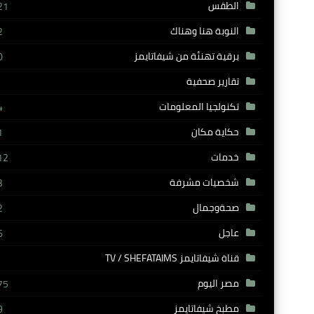
الطقس
21
النوبة هنا وهناك
2
برقية تهنئة من شيفاتايمز
0
تقارير صحفية
تكنولجيا المعلومات
4
حكاية مكان
1
خدمات
12
شخصيات مشرفة
3
صحةوجمال
2
عاجل
6
قناة شيفاتايمز TV / SHEFATAIMS
مصر اليوم
75
مطبخ شيفاتايمز
9