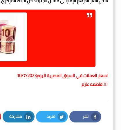
سجل سعر الدرهم الإماراتي مقابل الجنيه داخل البنك المركزي عند مستوى 8.39 جنيه للشراء، 
اسعار العملات في السوق المصرية اليوم10/7/2023
✍🏻فاطمه عازم
نشر
تغريد
مشاركة
LinkedIn
Twitter
Facebook