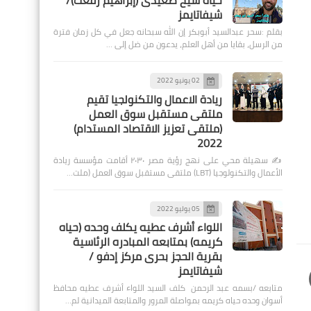
حياة شيخ صعيدى (إبراهيم رفعت)/
شيفاتايمز
بقلم :سحر عبدالسيد أبوبكر إن الله سبحانه جعل في كل زمان فترة
من الرسل، بقايا من أهل العلم، يدعون من ضل إلى …
02 يونيو 2022
ريادة الاعمال والتكنولجيا تقيم
ملتقى مستقبل سوق العمل
(ملتقى تعزيز الاقتصاد المستدام)
2022
✍️ سهيلة محي على نهج رؤية مصر ٢٠٣٠ أقامت مؤسسة ريادة
الأعمال والتكنولوجيا (LBT) ملتقى مستقبل سوق العمل (ملت…
05 يوليو 2022
اللواء أشرف عطيه يكلف وحده (حياه
كريمه) بمتابعه المبادره الرئاسية
بقرية الحجز بحرى مركز إدفو /
شيفاتايمز
متابعه /بسمه عبد الرحمن كلف السيد اللواء أشرف عطيه محافظ
أسوان وحده حياه كريمه بمواصلة المرور والمتابعة الميدانية لم…