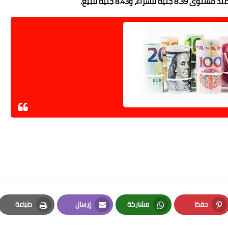
و8.43 جنيه للبيع.
حفظ
مشاركة
إرسال
طباعة
Print
Email
Whatsapp
Pinterest