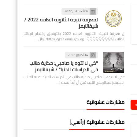
06 أغسطس 2022
لمعرفة نتيجة الثانويه العامه 2022 /
شيفاتايمز
ل معرفة نتيجة الثانويه العامه 2022 بالتوفيق والنجاح لابنائنا
الطلاب 👇👇👇👇👇👇👇👇👇 https://g12.emis.gov.eg/ وال…
14 أكتوبر 2022
"كي لا تتوه يا صاحبي: حكاية طالب
في الدراسات الدنيا" / شيفاتايمز
"كي لا تتوه يا صاحبي: حكاية طالب في الدراسات الدنيا" كتبه الطالب
الأسيف| عبدالرحمن الليث قبل أن أبدأ بهذه ا…
مشاركات عشوائية
د
مشاركات عشوائية [رأسي]