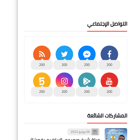
التواصل الإجتماعي
200
200
200
200
200
200
200
200
المشاركات الشائعة
06 يونيو 2022