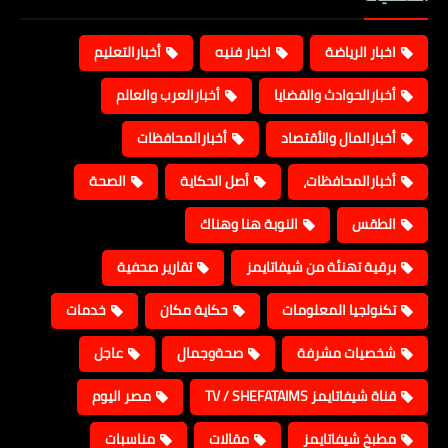
اخبار الرياضة
اخبار فنيه
أخبارالتعليم
أخبارالحوادث والقضايا
أخبارالعرب والعالم
أخبارالمال والأقتصاد
أخبارالمحافظات
أخبارالمحافظات،
أصل الحكاية
الصحة
الطقس
النوبة هنا وهناك
برقية تهنئة من شيفاتايمز
تقارير صحفية
تكنولجيا المعلومات
حكاية مكان
خدمات
شخصيات مشرفة
صحةوجمال
عاجل
قناة شيفاتايمز TV / SHEFATAIMS
مصر اليوم
مطبخ شيفاتايمز
مقالات
مناسبات