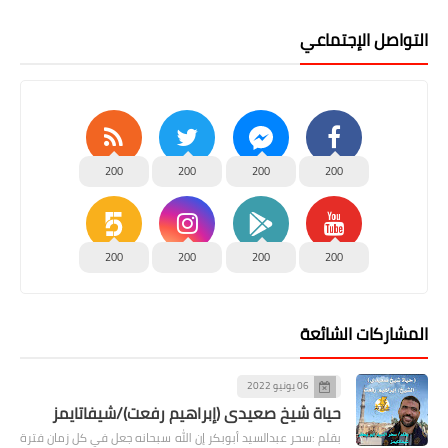
التواصل الإجتماعي
200
200
200
200
200
200
200
200
المشاركات الشائعة
06 يونيو 2022
حياة شيخ صعيدى (إبراهيم رفعت)/شيفاتايمز
بقلم :سحر عبدالسيد أبوبكر إن الله سبحانه جعل في كل زمان فترة