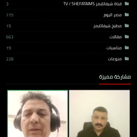
قناة شيفاتايمز TV / SHEFATAIMS
3
مصر اليوم
775
مطبخ شيفاتايمز
19
مقالات
663
مناسبات
19
منوعات
228
مشاركة مميزة