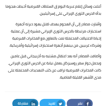
أعلنت وسائل إعلام عبرية اليوم إن السلطات القبرصية أحبطت هجوما
حوادث وقضايا
بدأه الحرس الثوري الإيراني على إسرائيليين.
خدمات
وأشارت مصادر إلى أن الهجوم يهدف لقتل يهود دبرته أجهزة
الصحه والجمال
استخبارات مرتبطة بالحرس الثوري الإيراني مشيرة إلى أن عملية
فن المطبخ
إحباط الاغتيالات المحتملة تمت بالتعاون مع المخابرات القبرصية
وشركاء غربيين، من بينهم أجهزة استخبارات إسرائيلية وأمريكية.
مقالات
وأضافت المصادر أنه بعد اعتقال مشتبه به أذربيجاني قبل عامين
ويحمل جواز سفر روسيزكان يعمل نيابة عن الحرس الثوري الإيراني،
كانت المخابرات القبرصية تراقب عن كثب التهديدات المحتملة على
مدى الأشهر القليلة الماضية.
نشر
تغريد
مشاركة