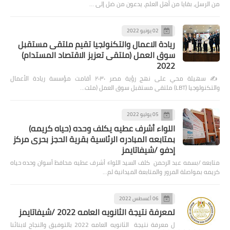
من الرسل، بقايا من أهل العلم، يدعون من ضل إلى …
02 يونيو 2022
ريادة الاعمال والتكنولجيا تقيم ملتقى مستقبل
سوق العمل (ملتقى تعزيز الاقتصاد المستدام)
2022
✍️ سهيلة محي على نهج رؤية مصر ٢٠٣٠ أقامت مؤسسة ريادة الأعمال
والتكنولوجيا (LBT) ملتقى مستقبل سوق العمل (ملت…
05 يوليو 2022
اللواء أشرف عطيه يكلف وحده (حياه كريمه)
بمتابعه المبادره الرئاسية بقرية الحجز بحرى مركز
إدفو /شيفاتايمز
متابعه /بسمه عبد الرحمن كلف السيد اللواء أشرف عطيه محافظ أسوان وحده حياه
كريمه بمواصلة المرور والمتابعة الميدانية لم…
06 أغسطس 2022
لمعرفة نتيجة الثانويه العامه 2022 /شيفاتايمز
ل معرفة نتيجة الثانويه العامه 2022 بالتوفيق والنجاح لابنائنا