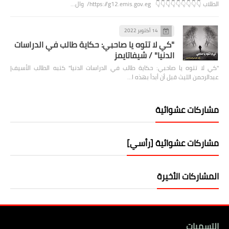
الطلاب 👇👇👇👇👇👇👇👇👇 https://g12.emis.gov.eg/ وال…
14 أكتوبر 2022
"كي لا تتوه يا صاحبي: حكاية طالب في الدراسات
الدنيا" / شيفاتايمز
"كي لا تتوه يا صاحبي: حكاية طالب في الدراسات الدنيا" كتبه الطالب الأسيف|
عبدالرحمن الليث قبل أن أبدأ بهذه ا…
مشاركات عشوائية
مشاركات عشوائية [رأسي]
المشاركات الأخيرة
التسميات