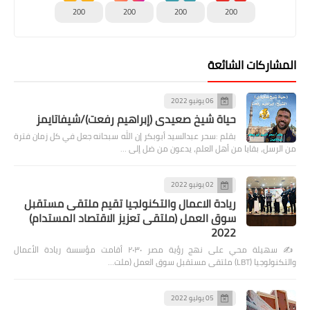
200
200
200
200
المشاركات الشائعة
06 يونيو 2022
حياة شيخ صعيدى (إبراهيم رفعت)/شيفاتايمز
بقلم :سحر عبدالسيد أبوبكر إن الله سبحانه جعل في كل زمان فترة
من الرسل، بقايا من أهل العلم، يدعون من ضل إلى …
02 يونيو 2022
ريادة الاعمال والتكنولجيا تقيم ملتقى مستقبل
سوق العمل (ملتقى تعزيز الاقتصاد المستدام)
2022
✍️ سهيلة محي على نهج رؤية مصر ٢٠٣٠ أقامت مؤسسة ريادة الأعمال
والتكنولوجيا (LBT) ملتقى مستقبل سوق العمل (ملت…
05 يوليو 2022