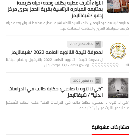
اللواء أشرف عطيه يكلف وحده (حياه كريمه)
بمتابعه المبادره الرئاسية بقرية الحجز بحرى مركز
إدفو /شيفاتايمز
متابعه /بسمه عبد الرحمن كلف السيد اللواء أشرف عطيه محافظ أسوان وحده حياه
كريمه بمواصلة المرور والمتابعة الميدانية لم…
06 أغسطس 2022
لمعرفة نتيجة الثانويه العامه 2022 /شيفاتايمز
ل معرفة نتيجة الثانويه العامه 2022 بالتوفيق والنجاح لابنائنا
الطلاب 👇👇👇👇👇👇👇👇👇 https://g12.emis.gov.eg/ وال…
14 أكتوبر 2022
"كي لا تتوه يا صاحبي: حكاية طالب في الدراسات
الدنيا" / شيفاتايمز
"كي لا تتوه يا صاحبي: حكاية طالب في الدراسات الدنيا" كتبه الطالب الأسيف|
عبدالرحمن الليث قبل أن أبدأ بهذه ا…
مشاركات عشوائية