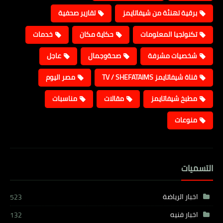
برقية تهنئة من شيفاتايمز
تقارير صحفية
تكنولجيا المعلومات
حكاية مكان
خدمات
شخصيات مشرفة
صحةوجمال
عاجل
قناة شيفاتايمز TV / SHEFATAIMS
مصر اليوم
مطبخ شيفاتايمز
مقالات
مناسبات
منوعات
التسميات
اخبار الرياضة
523
اخبار فنيه
132