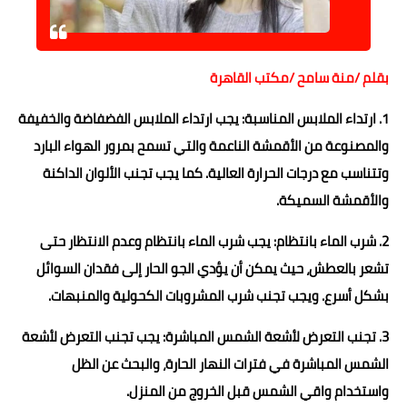
حوادث وقضايا
خدمات
بقلم /منة سامح /مكتب القاهرة
الصحه والجمال
1. ارتداء الملابس المناسبة: يجب ارتداء الملابس الفضفاضة والخفيفة
فن المطبخ
والمصنوعة من الأقمشة الناعمة والتي تسمح بمرور الهواء البارد
وتتناسب مع درجات الحرارة العالية. كما يجب تجنب الألوان الداكنة
مقالات
والأقمشة السميكة.
2. شرب الماء بانتظام: يجب شرب الماء بانتظام وعدم الانتظار حتى
تشعر بالعطش، حيث يمكن أن يؤدي الجو الحار إلى فقدان السوائل
بشكل أسرع. ويجب تجنب شرب المشروبات الكحولية والمنبهات.
3. تجنب التعرض لأشعة الشمس المباشرة: يجب تجنب التعرض لأشعة
الشمس المباشرة في فترات النهار الحارة، والبحث عن الظل
واستخدام واقي الشمس قبل الخروج من المنزل.