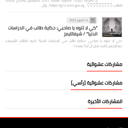
ل معرفة نتيجة الثانويه العامه 2022 بالتوفيق والنجاح لابنائنا
الطلاب 👇👇👇👇👇👇👇👇👇 https://g12.emis.gov.eg/ وال…
14 أكتوبر 2022
"كي لا تتوه يا صاحبي: حكاية طالب في الدراسات
الدنيا" / شيفاتايمز
"كي لا تتوه يا صاحبي: حكاية طالب في الدراسات الدنيا" كتبه الطالب الأسيف|
عبدالرحمن الليث قبل أن أبدأ بهذه ا…
مشاركات عشوائية
مشاركات عشوائية [رأسي]
المشاركات الأخيرة