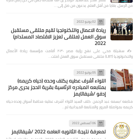
من الرسل، بقايا من أهل العلم، يدعون من ضل إلى …
02 يونيو 2022
ريادة الاعمال والتكنولجيا تقيم ملتقى مستقبل
سوق العمل (ملتقى تعزيز الاقتصاد المستدام)
2022
✍️ سهيلة محي على نهج رؤية مصر ٢٠٣٠ أقامت مؤسسة ريادة الأعمال
والتكنولوجيا (LBT) ملتقى مستقبل سوق العمل (ملت…
05 يوليو 2022
اللواء أشرف عطيه يكلف وحده (حياه كريمه)
بمتابعه المبادره الرئاسية بقرية الحجز بحرى مركز
إدفو /شيفاتايمز
متابعه /بسمه عبد الرحمن كلف السيد اللواء أشرف عطيه محافظ أسوان وحده حياه
كريمه بمواصلة المرور والمتابعة الميدانية لم…
06 أغسطس 2022
لمعرفة نتيجة الثانويه العامه 2022 /شيفاتايمز