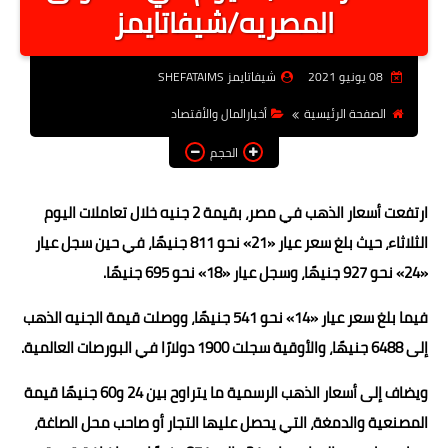
المصريه/شيفاتايمز
أخبار الرياصة
الطب البديل
08 يونيو 2021
شيفاتايمز SHEFATAIMS
منوعات
الصفحة الرئيسية
أخبارالمال والأقتصاد
خدمات
الحجم
عاجل
ارتفعت أسعار الذهب في مصر، بقيمة 2 جنيه خلال تعاملات اليوم
اخبار فنيه
الثلاثاء، حيث بلغ سعر عيار «21» نحو 811 جنيهًا، في حين سجل عيار
التعليم
«24» نحو 927 جنيهًا، وسجل عيار «18» نحو 695 جنيهًا.
الصحه
فيما بلغ سعر عيار «14» نحو 541 جنيهًا، ووصلت قيمة الجنيه الذهب
إلى 6488 جنيهًا، والأوقية سجلت 1900 دولارًا في البورصات العالمية.
الطقس
ويضاف إلى أسعار الذهب الرسمية ما يتراوح بين 24 و60 جنيهًا قيمة
معلومه قانونيه
المصنعية والدمغة، التي يحصل عليها التجار أو صاحب محل الصاغة،
تكنولوجيا المعلومات