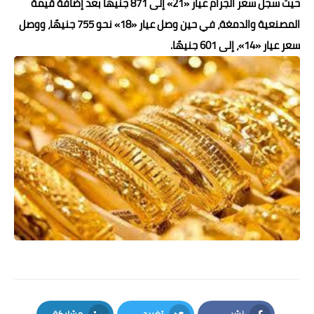
حيث سجل سعر الجرام عيار «21» إلى 871 جنيهًا بعد إضافة قيمة
حوادث وقضايا
المصنعية والدمغة، في حين وصل عيار «18» نحو 755 جنيهًا، ووصل
سعر عيار «14»، إلى 601 جنيهًا.
خدمات
الصحه والجمال
فن المطبخ
مقالات
نشر
تغريد
مشاركة