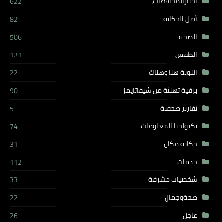
أخبارالمحافظات،
622
أصل الحكاية
82
الصحة
506
الطقس
121
النوبة هنا وهناك
22
برقية تهنئة من شيفاتايمز
90
تقارير صحفية
5
تكنولجيا المعلومات
74
حكاية مكان
31
خدمات
112
شخصيات مشرفة
33
صحةوجمال
22
عاجل
26