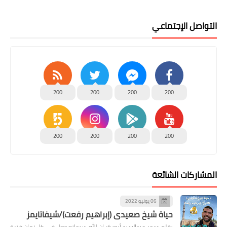
التواصل الإجتماعي
200
200
200
200
200
200
200
200
المشاركات الشائعة
06 يونيو 2022
حياة شيخ صعيدى (إبراهيم رفعت)/شيفاتايمز
بقلم :سحر عبدالسيد أبوبكر إن الله سبحانه جعل في كل زمان فترة