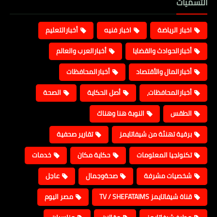
التسميات
اخبار الرياضة
اخبار فنيه
أخبارالتعليم
أخبارالحوادث والقضايا
أخبارالعرب والعالم
أخبارالمال والأقتصاد
أخبارالمحافظات
أخبارالمحافظات،
أصل الحكاية
الصحة
الطقس
النوبة هنا وهناك
برقية تهنئة من شيفاتايمز
تقارير صحفية
تكنولجيا المعلومات
حكاية مكان
خدمات
شخصيات مشرفة
صحةوجمال
عاجل
قناة شيفاتايمز TV / SHEFATAIMS
مصر اليوم