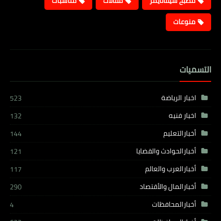
مطبخ شيفاتايمز
مقالات
مناسبات
منوعات
التسميات
اخبار الرياضة
523
اخبار فنيه
132
أخبارالتعليم
144
أخبارالحوادث والقضايا
121
أخبارالعرب والعالم
117
أخبارالمال والأقتصاد
290
أخبارالمحافظات
4