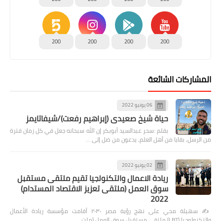
200
200
200
200
المشاركات الشائعة
06 يونيو 2022
حياة شيخ صعيدى (إبراهيم رفعت)/شيفاتايمز
بقلم :سحر عبدالسيد أبوبكر إن الله سبحانه جعل في كل زمان فترة
من الرسل، بقايا من أهل العلم، يدعون من ضل إلى …
02 يونيو 2022
ريادة الاعمال والتكنولجيا تقيم ملتقى مستقبل
سوق العمل (ملتقى تعزيز الاقتصاد المستدام)
2022
✍️ سهيلة محي على نهج رؤية مصر ٢٠٣٠ أقامت مؤسسة ريادة الأعمال
والتكنولوجيا (LBT) ملتقى مستقبل سوق العمل (ملت…