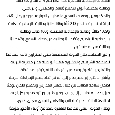
الشهادة الإعدادية بالقاهرة هذا العام يبلغ 214 ألفًا و367 طالبًا
وطالبة بمختلف أنواع التعليم (العام، والمهني، والرياضي،
والمكفوفين، وضعاف السمع، والمدارس الدولية)، موزعين على 746
لجنة امتحانية، منهم 213 ألفًا و136 طالبًا وطالبة بالإعدادية العامة،
و1029 طالبًا وطالبة بالإعدادية المهنية، و100 طالب وطالبة
بالإعدادية الرياضية، و60 طالبًا وطالبة من ضعاف السمع، و42 طالبًا
وطالبة من المكفوفين.
رافق المحافظ خلال الجولة المهندسة منى البطراوي نائب المحافظ
للمنطقة الشرقية، والدكتورة همت أبو كيلة مدير مديرية التربية
والتعليم بالقاهرة، وعدد من القيادات التنفيذية بالمحافظة.
وأشار الدكتور إبراهيم صابر إلى أنه تم اتخاذ جميع الإجراءات اللازمة
لضمان سلامة الطلاب، من خلال تجهيز المدارس وتعقيم اللجان يوميًا
قبل بدء الامتحانات، إلى جانب توفير طبيب وزائرة صحية بكل لجنة
لمتابعة الحالة الصحية للطلاب والتعامل الفوري مع أي طارئ.
وخلال الجولة، التقى محافظ القاهرة بعدد من أولياء الأمور، مؤكدًا