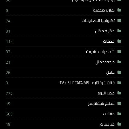
تقارير صحفية
5
تكنولجيا المعلومات
74
حكاية مكان
31
خدمات
112
شخصيات مشرفة
33
صحةوجمال
21
عاجل
26
قناة شيفاتايمز TV / SHEFATAIMS
3
مصر اليوم
775
مطبخ شيفاتايمز
19
مقالات
663
مناسبات
19