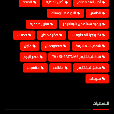
أخبارالمحافظات،
أصل الحكاية
الصحة
الطقس
النوبة هنا وهناك
برقية تهنئة من شيفاتايمز
تقارير صحفية
تكنولجيا المعلومات
حكاية مكان
خدمات
شخصيات مشرفة
صحةوجمال
عاجل
قناة شيفاتايمز TV / SHEFATAIMS
مصر اليوم
مطبخ شيفاتايمز
مقالات
مناسبات
منوعات
التسميات