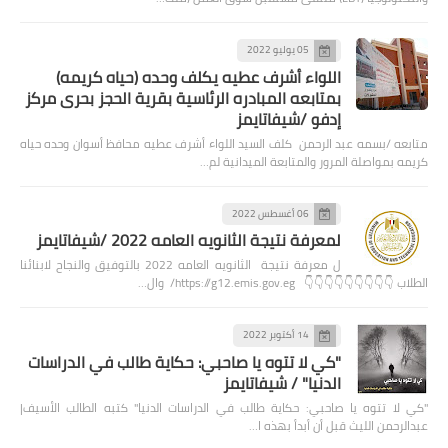
05 يوليو 2022
اللواء أشرف عطيه يكلف وحده (حياه كريمه)
بمتابعه المبادره الرئاسية بقرية الحجز بحرى مركز
إدفو /شيفاتايمز
متابعه /بسمه عبد الرحمن كلف السيد اللواء أشرف عطيه محافظ أسوان وحده حياه
كريمه بمواصلة المرور والمتابعة الميدانية لم…
06 أغسطس 2022
لمعرفة نتيجة الثانويه العامه 2022 /شيفاتايمز
ل معرفة نتيجة الثانويه العامه 2022 بالتوفيق والنجاح لابنائنا
الطلاب 👇👇👇👇👇👇👇👇👇 https://g12.emis.gov.eg/ وال…
14 أكتوبر 2022
"كي لا تتوه يا صاحبي: حكاية طالب في الدراسات
الدنيا" / شيفاتايمز
"كي لا تتوه يا صاحبي: حكاية طالب في الدراسات الدنيا" كتبه الطالب الأسيف|
عبدالرحمن الليث قبل أن أبدأ بهذه ا…