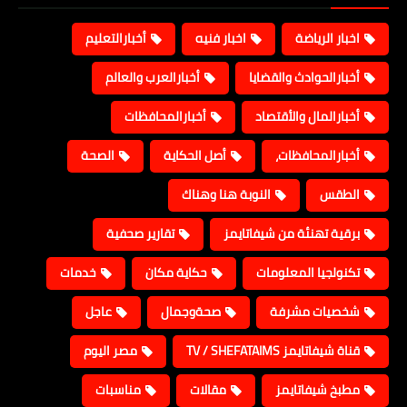
اخبار الرياضة
اخبار فنيه
أخبارالتعليم
أخبارالحوادث والقضايا
أخبارالعرب والعالم
أخبارالمال والأقتصاد
أخبارالمحافظات
أخبارالمحافظات،
أصل الحكاية
الصحة
الطقس
النوبة هنا وهناك
برقية تهنئة من شيفاتايمز
تقارير صحفية
تكنولجيا المعلومات
حكاية مكان
خدمات
شخصيات مشرفة
صحةوجمال
عاجل
قناة شيفاتايمز TV / SHEFATAIMS
مصر اليوم
مطبخ شيفاتايمز
مقالات
مناسبات