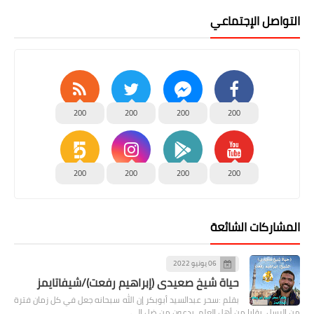
التواصل الإجتماعي
200
200
200
200
200
200
200
200
المشاركات الشائعة
06 يونيو 2022
حياة شيخ صعيدى (إبراهيم رفعت)/شيفاتايمز
بقلم :سحر عبدالسيد أبوبكر إن الله سبحانه جعل في كل زمان فترة
من الرسل، بقايا من أهل العلم، يدعون من ضل إلى …