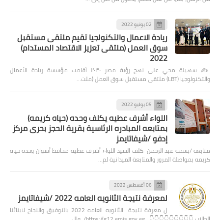
02 يونيو 2022
ريادة الاعمال والتكنولجيا تقيم ملتقى مستقبل
سوق العمل (ملتقى تعزيز الاقتصاد المستدام)
2022
✍️ سهيلة محي على نهج رؤية مصر ٢٠٣٠ أقامت مؤسسة ريادة الأعمال
والتكنولوجيا (LBT) ملتقى مستقبل سوق العمل (ملت…
05 يوليو 2022
اللواء أشرف عطيه يكلف وحده (حياه كريمه)
بمتابعه المبادره الرئاسية بقرية الحجز بحرى مركز
إدفو /شيفاتايمز
متابعه /بسمه عبد الرحمن كلف السيد اللواء أشرف عطيه محافظ أسوان وحده حياه
كريمه بمواصلة المرور والمتابعة الميدانية لم…
06 أغسطس 2022
لمعرفة نتيجة الثانويه العامه 2022 /شيفاتايمز
ل معرفة نتيجة الثانويه العامه 2022 بالتوفيق والنجاح لابنائنا
الطلاب 👇👇👇👇👇👇👇👇👇 https://g12.emis.gov.eg/ وال…