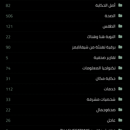
أصل الحكاية
82
الصحة
506
الطقس
121
النوبة هنا وهناك
22
برقية تهنئة من شيفاتايمز
90
تقارير صحفية
5
تكنولجيا المعلومات
74
حكاية مكان
31
خدمات
112
شخصيات مشرفة
33
صحةوجمال
22
عاجل
26