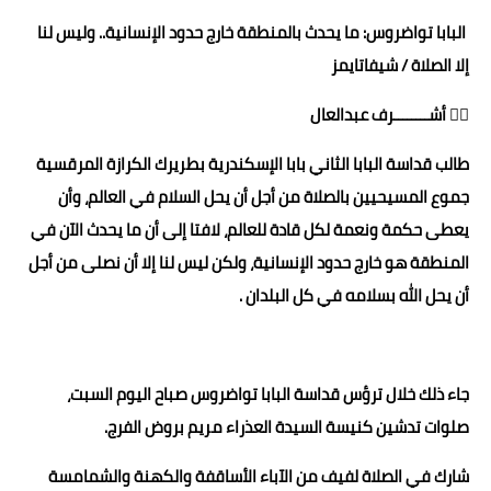
البابا تواضروس: ما يحدث بالمنطقة خارج حدود الإنسانية.. وليس لنا
حوادث وقضايا
إلا الصلاة / شيفاتايمز
خدمات
✍🏻 أشــــــــرف عبدالعال
الصحه والجمال
طالب قداسة البابا الثاني بابا الإسكندرية بطريرك الكرازة المرقسية
فن المطبخ
جموع المسيحيين بالصلاة من أجل أن يحل السلام في العالم، وأن
مقالات
يعطى حكمة ونعمة لكل قادة للعالم، لافتا إلى أن ما يحدث الآن في
المنطقة هو خارج حدود الإنسانية، ولكن ليس لنا إلا أن نصلى من أجل
أن يحل الله بسلامه في كل البلدان .
جاء ذلك خلال ترؤس قداسة البابا تواضروس صباح اليوم السبت،
صلوات تدشين كنيسة السيدة العذراء مريم بروض الفرج.
شارك في الصلاة لفيف من الآباء الأساقفة والكهنة والشمامسة