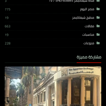
قناة شيفاتايمز TV / SHEFATAIMS
3
مصر اليوم
775
مطبخ شيفاتايمز
19
مقالات
663
مناسبات
19
منوعات
228
مشاركة مميزة